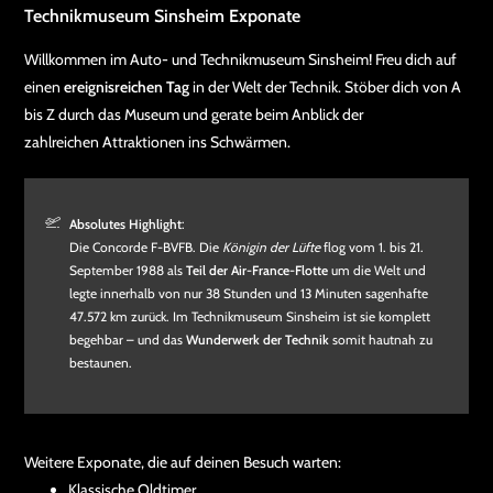
Technikmuseum Sinsheim Exponate
Willkommen im Auto- und Technikmuseum Sinsheim! Freu dich auf
einen
ereignisreichen Tag
in der Welt der Technik. Stöber dich von A
bis Z durch das Museum und gerate beim Anblick der
zahlreichen Attraktionen ins Schwärmen.
Absolutes Highlight
:
Die Concorde F-BVFB. Die
Königin der Lüfte
flog vom 1. bis 21.
September 1988 als
Teil der Air-France-Flotte
um die Welt und
legte innerhalb von nur 38 Stunden und 13 Minuten sagenhafte
47.572 km zurück. Im Technikmuseum Sinsheim ist sie komplett
begehbar – und das
Wunderwerk der Technik
somit hautnah zu
bestaunen.
Weitere Exponate, die auf deinen Besuch warten:
Klassische Oldtimer