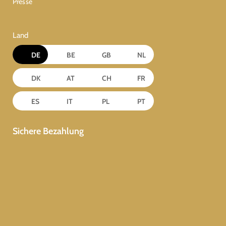
Presse
Land
DE
BE
GB
NL
DK
AT
CH
FR
ES
IT
PL
PT
Sichere Bezahlung