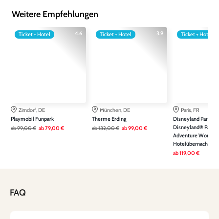
Weitere Empfehlungen
4.6
3.9
Ticket + Hotel
Ticket + Hotel
Ticket + Hotel
Zirndorf, DE
München, DE
Paris, FR
Playmobil Funpark
Therme Erding
Disneyland Paris: Ein
Disneyland® Park &
ab
99,00 €
ab
79,00 €
ab
132,00 €
ab
99,00 €
Adventure World ink
Hotelübernachtung
ab
119,00 €
FAQ