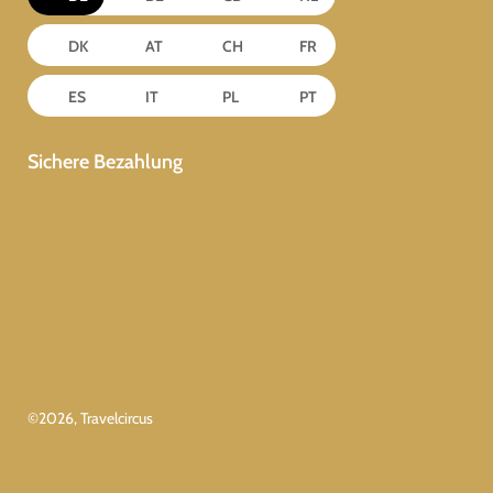
DK
AT
CH
FR
ES
IT
PL
PT
Sichere Bezahlung
©
2026
, Travelcircus