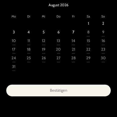
August 2026
Mo
Di
Mi
Do
Fr
Sa
So
1
2
3
4
5
6
7
8
9
---
---
10
11
12
13
14
15
16
---
---
---
---
---
---
---
17
18
19
20
21
22
23
---
---
---
---
---
---
---
24
25
26
27
28
29
30
---
---
---
---
---
---
---
31
---
Bestätigen