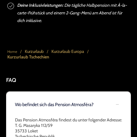
Deine Inklusivleistungen:
Die tägliche Halbpension mit À-la-
carte-Frühstück und einem 2-Gang-Menü am Abend ist für
dich inklusive.
/
Kurzurlaub
/
Kurzurlaub Europa
/
Home
Kurzurlaub Tschechien
FAQ
Wo befindet sich das Pension Atmosféra?
Das Pension Atmosféra findest du unter folgender Adresse:
T. G. Masaryka 112/59
35733 Loket
Tschechische Republik