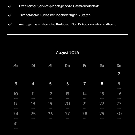
Exzellenter Service & hochgelobte Gastfreundschaft
Tschechische Küche mit hochwertigen Zutaten
Ausflüge ins malerische Karlsbad: Nur 15 Autominuten entfernt
August 2026
Mo
Di
Mi
Do
Fr
Sa
So
1
2
3
4
5
6
7
8
9
---
10
11
12
13
14
15
16
---
---
---
---
---
---
---
17
18
19
20
21
22
23
---
---
---
---
---
---
---
24
25
26
27
28
29
30
---
---
---
---
---
---
---
31
---