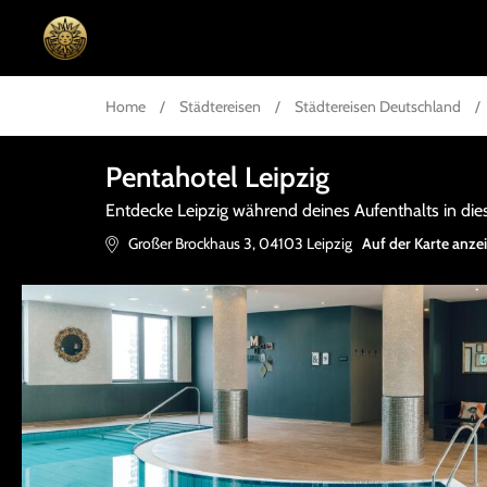
Home
/
Städtereisen
/
Städtereisen Deutschland
/
Pentahotel Leipzig
Entdecke Leipzig während deines Aufenthalts in die
Großer Brockhaus 3
,
04103
Leipzig
Auf der Karte anze