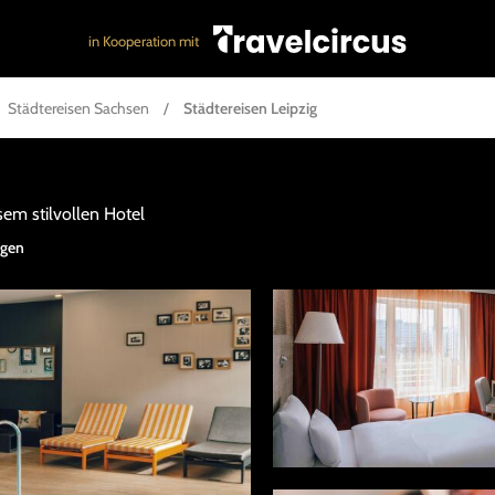
in Kooperation mit
Städtereisen Sachsen
/
Städtereisen Leipzig
sem stilvollen Hotel
igen