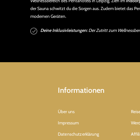
Wellnessbereich des Pentahotels in Leipzig. Zieh im
Indoor
der Sauna schwitzt du die Sorgen aus. Zudem bietet das Pe
modernen Geräten.
Deine Inklusivleistungen:
Der Zutritt zum Wellnessberei
Informationen
Über uns
Reis
Impressum
Werd
Datenschutzerklärung
Affi