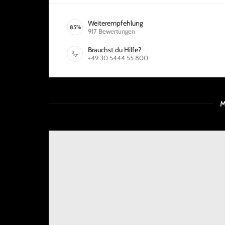
Weiterempfehlung
85
%
917
Bewertungen
Brauchst du Hilfe?
+49 30 5444 55 800
M