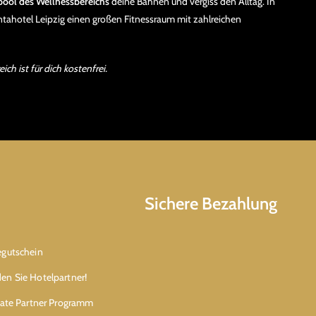
pool des Wellnessbereichs
deine Bahnen und vergiss den Alltag. In
ntahotel Leipzig einen großen Fitnessraum mit zahlreichen
ch ist für dich kostenfrei.
Sichere Bezahlung
egutschein
en Sie Hotelpartner!
liate Partner Programm