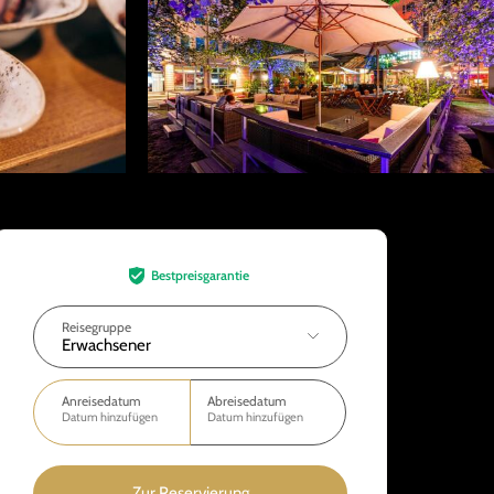
Bestpreisgarantie
Reisegruppe
Erwachsener
Anreisedatum
Abreisedatum
Datum hinzufügen
Datum hinzufügen
Zur Reservierung