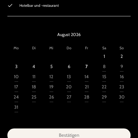
Hotelbar und -restaurant
August 2026
Mo
Di
Mi
Do
Fr
Sa
So
1
2
3
4
5
6
7
8
9
---
---
10
11
12
13
14
15
16
---
---
---
---
---
---
---
17
18
19
20
21
22
23
---
---
---
---
---
---
---
24
25
26
27
28
29
30
---
---
---
---
---
---
---
31
---
Bestätigen