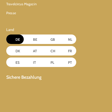
Travelcircus Magazin
Presse
Land
DE
BE
GB
NL
DK
AT
CH
FR
ES
IT
PL
PT
Sichere Bezahlung