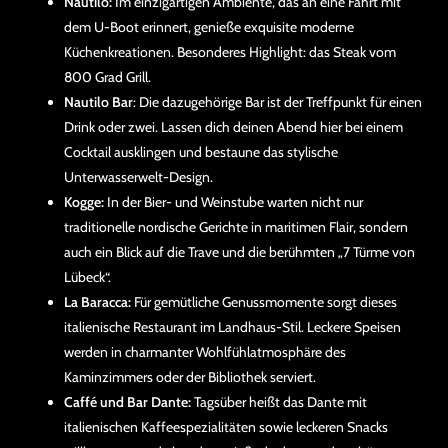
Nautilo:
Im einzigartigen Ambiente, das an eine Fahrt mit
dem U-Boot erinnert, genieße exquisite moderne
Küchenkreationen. Besonderes Highlight: das Steak vom
800 Grad Grill.
Nautilo Bar
: Die dazugehörige Bar ist der Treffpunkt für einen
Drink oder zwei. Lassen dich deinen Abend hier bei einem
Cocktail ausklingen und bestaune das stylische
Unterwasserwelt-Design.
Kogge:
In der Bier- und Weinstube warten nicht nur
traditionelle nordische Gerichte in maritimen Flair, sondern
auch ein Blick auf die Trave und die berühmten „7 Türme von
Lübeck“.
La Baracca:
Für gemütliche Genussmomente sorgt dieses
italienische Restaurant im Landhaus-Stil. Leckere Speisen
werden in charmanter Wohlfühlatmosphäre des
Kaminzimmers oder der Bibliothek serviert.
Caffé und Bar Dante:
Tagsüber heißt das Dante mit
italienischen Kaffeespezialitäten sowie leckeren Snacks