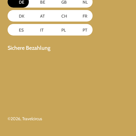
DE
BE
GB
NL
DK
AT
CH
FR
ES
IT
PL
PT
Sichere Bezahlung
©
2026
, Travelcircus