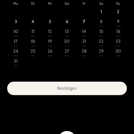
Mo
Di
Mi
Do
Fr
Sa
So
1
2
3
4
5
6
7
8
9
---
---
10
11
12
13
14
15
16
---
---
---
---
---
---
---
17
18
19
20
21
22
23
---
---
---
---
---
---
---
24
25
26
27
28
29
30
---
---
---
---
---
---
---
31
---
Bestätigen