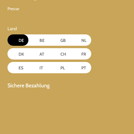
Presse
Land
DE
BE
GB
NL
DK
AT
CH
FR
ES
IT
PL
PT
Sichere Bezahlung