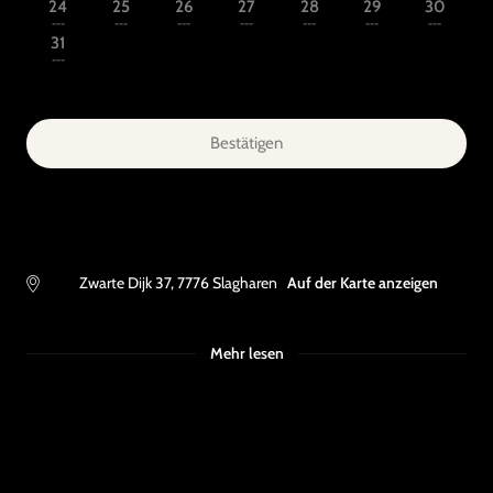
24
25
26
27
28
29
30
---
---
---
---
---
---
---
31
---
Bestätigen
Zwarte Dijk 37
,
7776
Slagharen
Auf der Karte anzeigen
Mehr lesen