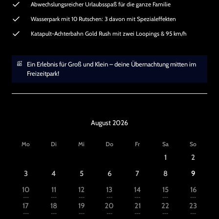
Abwechslungsreicher Urlaubsspaß für die ganze Familie
Wasserpark mit 10 Rutschen: 3 davon mit Spezialeffekten
Katapult-Achterbahn Gold Rush mit zwei Loopings & 95 km/h
Ein Erlebnis für Groß und Klein – deine Übernachtung mitten im
Freizeitpark!
August 2026
Mo
Di
Mi
Do
Fr
Sa
So
1
2
3
4
5
6
7
8
9
10
11
12
13
14
15
16
---
---
---
---
---
---
---
17
18
19
20
21
22
23
---
---
---
---
---
---
---