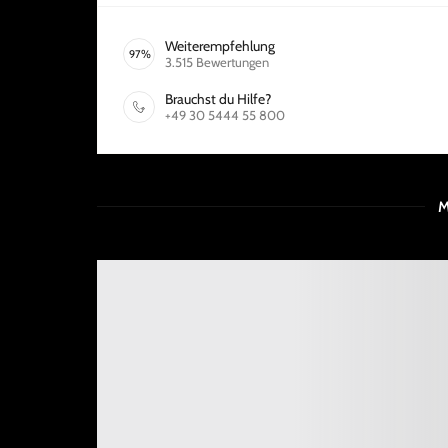
Weiterempfehlung
97
%
3.515
Bewertungen
Brauchst du Hilfe?
+49 30 5444 55 800
M