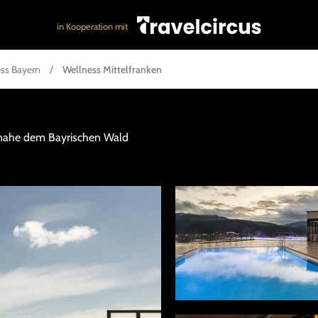
in Kooperation mit
ss Bayern
/
Wellness Mittelfranken
nahe dem Bayrischen Wald