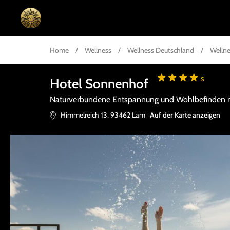
Home
/
Wellness
/
Wellness Deutschland
/
Wellne
s
Hotel Sonnenhof
Naturverbundene Entspannung und Wohlbefinden 
Himmelreich 13
,
93462
Lam
Auf der Karte anzeigen