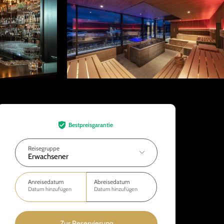
Bestpreisgarantie
Reisegruppe
Erwachsener
Anreisedatum
Abreisedatum
Datum hinzufügen
Datum hinzufügen
Zur Reservierung