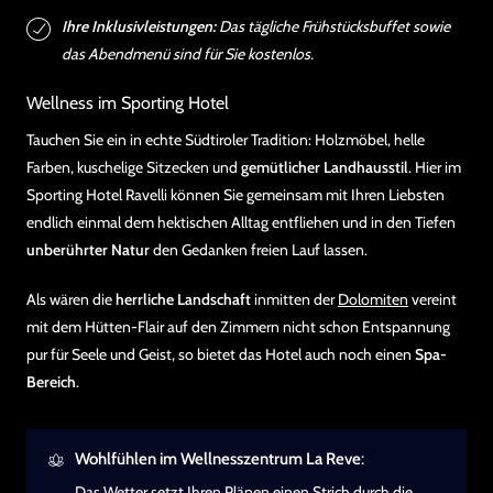
Ihre Inklusivleistungen:
Das tägliche Frühstücksbuffet sowie
das Abendmenü sind für Sie kostenlos.
Wellness im Sporting Hotel
Tauchen Sie ein in echte Südtiroler Tradition: Holzmöbel, helle
Farben, kuschelige Sitzecken und
gemütlicher Landhausstil
. Hier im
Sporting Hotel Ravelli können Sie gemeinsam mit Ihren Liebsten
endlich einmal dem hektischen Alltag entfliehen und in den Tiefen
unberührter Natur
den Gedanken freien Lauf lassen.
Als wären die
herrliche Landschaft
inmitten der
Dolomiten
vereint
mit dem Hütten-Flair auf den Zimmern nicht schon Entspannung
pur für Seele und Geist, so bietet das Hotel auch noch einen
Spa-
Bereich
.
Wohlfühlen im Wellnesszentrum La Reve
:
Das Wetter setzt Ihren Plänen einen Strich durch die