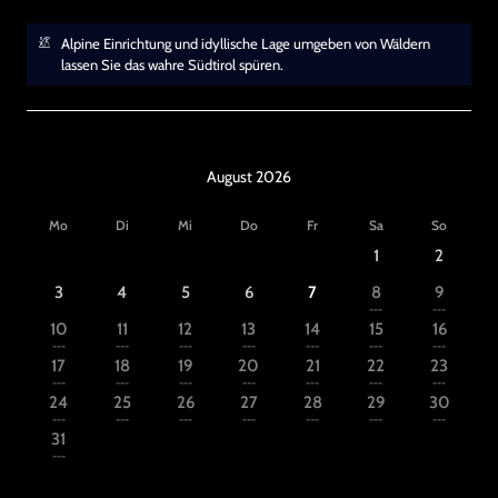
Alpine Einrichtung und idyllische Lage umgeben von Wäldern
lassen Sie das wahre Südtirol spüren.
August 2026
Mo
Di
Mi
Do
Fr
Sa
So
1
2
3
4
5
6
7
8
9
---
---
10
11
12
13
14
15
16
---
---
---
---
---
---
---
17
18
19
20
21
22
23
---
---
---
---
---
---
---
24
25
26
27
28
29
30
---
---
---
---
---
---
---
31
---