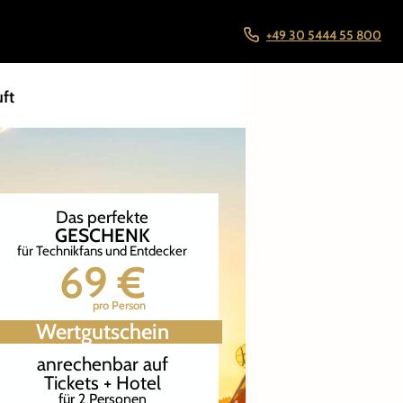
+49 30 5444 55 800
ft
Das perfekte
GESCHENK
für Technikfans und Entdecker
69 €
pro Person
Wertgutschein
anrechenbar auf
Tickets + Hotel
für 2 Personen