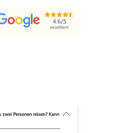
4.6
/5
exzellent
s zwei Personen reisen? Kann