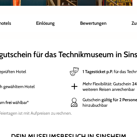
hotels
Einlösung
Bewertungen
Zu
gutschein für das Technikmuseum in Sin
eprüften Hotel
1 Tagesticket p.P.
für das Tech
Mehr Flexibilität: Gutschein
24
ach gewähltem Hotel
weiteren Reisen anrechenbar
Gutschein
gültig für 2 Person
aum
frei
wählbar*
hinzubuchbar
iertagen ist mit Aufpreisen zu rechnen.
DEIN MUSEUMSBESUCH IN SINSHEIM