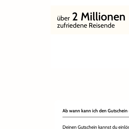
2
Millionen
über
zufriedene Reisende
+
+
Verlängere
Füge
weitere Technik Fans
deinen Aufenthalt und wähle
hinzu und
profitiere von
aus
weiteren Hotels oder
attraktiven Konditionen
.
Zimmerkategorien
.
Ab wann kann ich den Gutschein 
Deinen Gutschein kannst du einlö