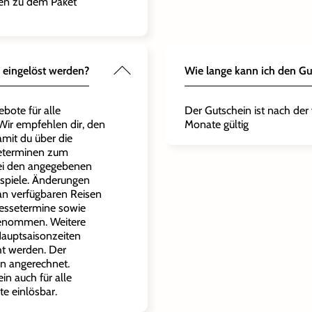
gen zu dem Paket
 eingelöst werden?
Wie lange kann ich den Gu
ebote für alle
Der Gutschein ist nach der
ir empfehlen dir, den
Monate gültig
amit du über die
seterminen zum
Bei den angegebenen
spiele. Änderungen
n verfügbaren Reisen
Messetermine sowie
genommen. Weitere
Hauptsaisonzeiten
ht werden. Der
en angerechnet.
in auch für alle
te einlösbar.