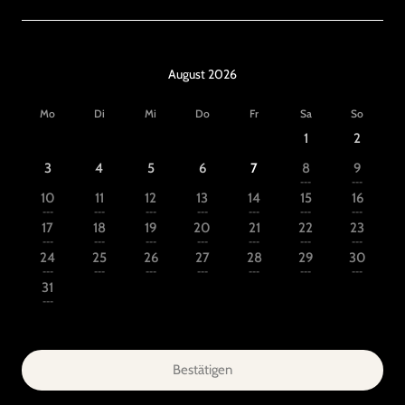
August 2026
Mo
Di
Mi
Do
Fr
Sa
So
1
2
3
4
5
6
7
8
9
---
---
10
11
12
13
14
15
16
---
---
---
---
---
---
---
17
18
19
20
21
22
23
---
---
---
---
---
---
---
24
25
26
27
28
29
30
---
---
---
---
---
---
---
31
---
Bestätigen