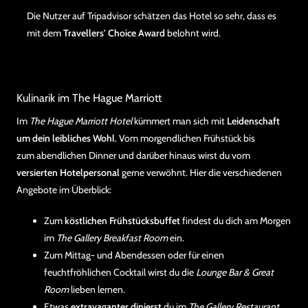
Die Nutzer auf Tripadvisor schätzen das Hotel so sehr, dass es
mit dem
Travellers' Choice Award
belohnt wird.
Kulinarik im The Hague Marriott
Im
The Hague Marriott Hotel
kümmert man sich mit
Leidenschaft
um dein leibliches Wohl
. Vom morgendlichen Frühstück bis
zum abendlichen Dinner und darüber hinaus wirst du vom
versierten Hotelpersonal
gerne verwöhnt. Hier die verschiedenen
Angebote im Überblick:
Zum
köstlichen Frühstücksbuffet
findest du dich am Morgen
im
The Gallery Breakfast Room
ein.
Zum Mittag- und Abendessen oder für einen
feuchtfröhlichen Cocktail wirst du die
Lounge Bar & Great
Room
lieben lernen.
Etwas
extravaganter dinierst
du im
The Gallery Restaurant