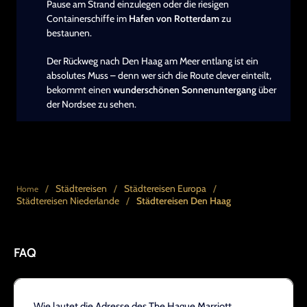
Pause am Strand einzulegen oder die riesigen
Containerschiffe im
Hafen von Rotterdam
zu
bestaunen.
Der Rückweg nach Den Haag am Meer entlang ist ein
absolutes Muss – denn wer sich die Route clever einteilt,
bekommt einen
wunderschönen Sonnenuntergang
über
der Nordsee zu sehen.
/
Städtereisen
/
Städtereisen Europa
/
Home
Städtereisen Niederlande
/
Städtereisen Den Haag
FAQ
Wie lautet die Adresse des The Hague Marriott