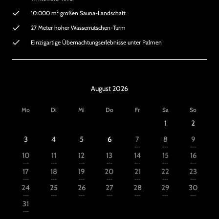
10.000 m² großen Sauna-Landschaft
27 Meter hoher Wasserrutschen-Turm
Einzigartige Übernachtungserlebnisse unter Palmen
August 2026
Mo
Di
Mi
Do
Fr
Sa
So
1
2
3
4
5
6
7
8
9
---
---
---
10
11
12
13
14
15
16
---
---
---
---
---
---
---
17
18
19
20
21
22
23
---
---
---
---
---
---
---
24
25
26
27
28
29
30
---
---
---
---
---
---
---
31
---