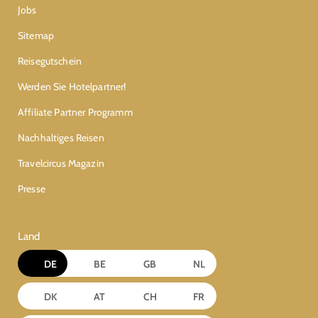
Jobs
Sitemap
Reisegutschein
Werden Sie Hotelpartner!
Affiliate Partner Programm
Nachhaltiges Reisen
Travelcircus Magazin
Presse
Land
DE
BE
GB
NL
DK
AT
CH
FR