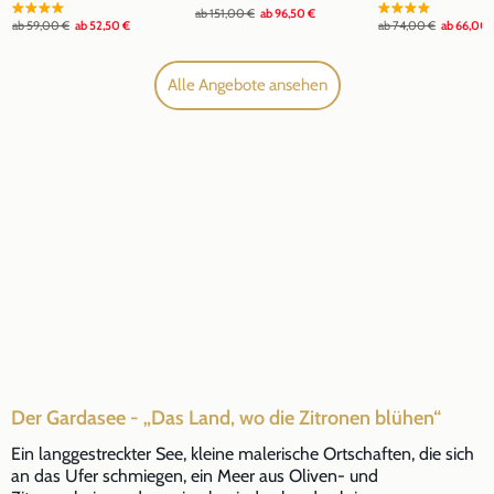
ab
151,00 €
ab
96,50 €
ab
59,00 €
ab
52,50 €
ab
74,00 €
ab
66,00 
Alle Angebote ansehen
Der Gardasee - „Das Land, wo die Zitronen blühen“
Ein langgestreckter See, kleine malerische Ortschaften, die sich
an das Ufer schmiegen, ein Meer aus Oliven- und