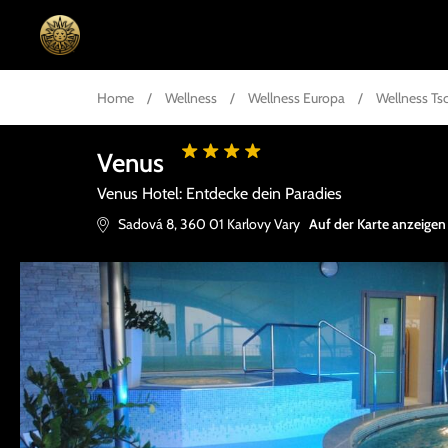
Home
/
Wellness
/
Wellness Europa
/
Wellness Ts
Venus
Venus Hotel: Entdecke dein Paradies
Sadová 8
,
360 01
Karlovy Vary
Auf der Karte anzeigen