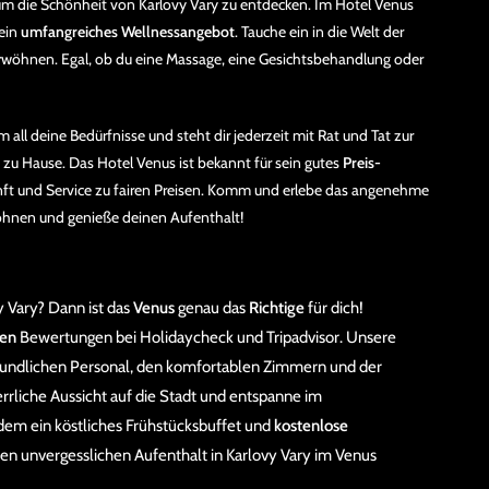
 um die Schönheit von Karlovy Vary zu entdecken. Im Hotel Venus
 ein
umfangreiches Wellnessangebot
. Tauche ein in die Welt der
wöhnen. Egal, ob du eine Massage, eine Gesichtsbehandlung oder
all deine Bedürfnisse und steht dir jederzeit mit Rat und Tat zur
ie zu Hause. Das Hotel Venus ist bekannt für sein gutes
Preis-
unft und Service zu fairen Preisen. Komm und erlebe das angenehme
wöhnen und genieße deinen Aufenthalt!
y Vary? Dann ist das
Venus
genau das
Richtige
für dich!
ven
Bewertungen bei Holidaycheck und Tripadvisor. Unsere
reundlichen Personal, den komfortablen Zimmern und der
rrliche Aussicht auf die Stadt und entspanne im
udem ein köstliches Frühstücksbuffet und
kostenlose
nen unvergesslichen Aufenthalt in Karlovy Vary im Venus