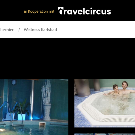
in Kooperation mit
chechien
/
Wellness Karlsbad