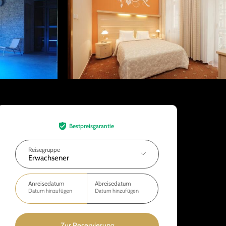
Bestpreisgarantie
Reisegruppe
Erwachsener
Anreisedatum
Abreisedatum
Datum hinzufügen
Datum hinzufügen
Zur Reservierung