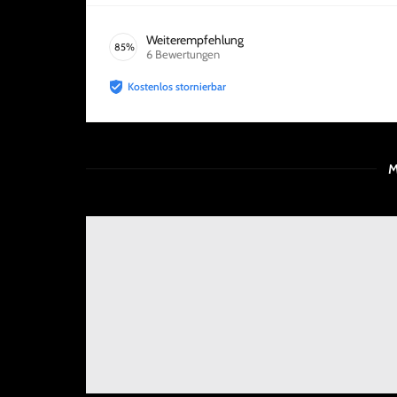
Weiterempfehlung
85
%
6
Bewertungen
Kostenlos stornierbar
M