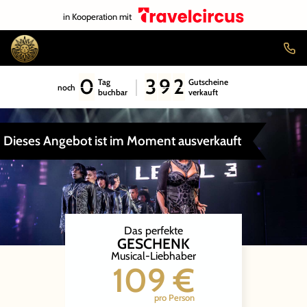
in Kooperation mit
0
3
9
2
Tag
Gutscheine
noch
buchbar
verkauft
Dieses Angebot ist im Moment ausverkauft
Das perfekte
GESCHENK
Musical-Liebhaber
109 €
pro Person