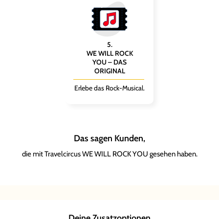
5
.
WE WILL ROCK
YOU – DAS
ORIGINAL
Erlebe das Rock-Musical.
Das sagen Kunden,
die mit Travelcircus WE WILL ROCK YOU gesehen haben.
Melanie
Sahrah
Paul
K.
L.
V.
er
2
Deine Zusatzoptionen