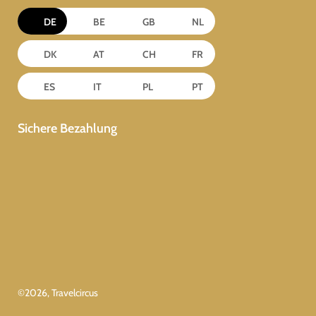
DE
BE
GB
NL
DK
AT
CH
FR
ES
IT
PL
PT
Sichere Bezahlung
©
2026
, Travelcircus