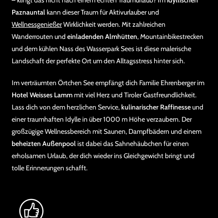
– klingt das nicht nach einem echten Traumurlaub? Im
idyllischen
Paznauntal
kann dieser Traum für Aktivurlauber und
Wellnessgenießer
Wirklichkeit werden. Mit zahlreichen
Wanderrouten und
einladenden Almhütten
, Mountainbikestrecken
und dem kühlen Nass des Wasserpark Sees ist diese malerische
Landschaft der perfekte Ort um den Alltagsstress hinter sich.
Im verträumten Örtchen See empfängt dich Familie Ehrenberger im
Hotel Weisses Lamm
mit viel Herz und Tiroler Gastfreundlichkeit.
Lass dich von dem herzlichen Service,
kulinarischer Raffinesse
und
einer traumhaften Idylle in über 1000 m Höhe verzaubern. Der
großzügige Wellnessbereich mit Saunen, Dampfbädern und einem
beheizten Außenpool
ist dabei das Sahnehäubchen für einen
erholsamen Urlaub, der dich wieder ins Gleichgewicht bringt und
tolle Erinnerungen schafft.