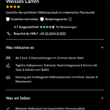
Weisses Lamm
Genieße den perfekten Wellnessurlaub im malerischen Paznauntal
Kostenlos stornierbar
Bestpreisgarantie
4.7
ausgezeichnet
96
Bewertungen
Brauchst du Hilfe?
+49 30 5444 55 800
Was inklusive ist
Ab 2 bzw. 5 Übernachtungen im Zimmer deiner Wahl
Tägliche Halbpension: Frühstück, Nachmittagssnack & Dinner inkl.
Salat & Gebäck vom Buffet
Nutzung des hoteleigenen Wellnessbereichs mit Pools, Saunen &
Relaxbereich
Was wir lieben
Beheizter Außenpool mit traumhaftem Panoramablick