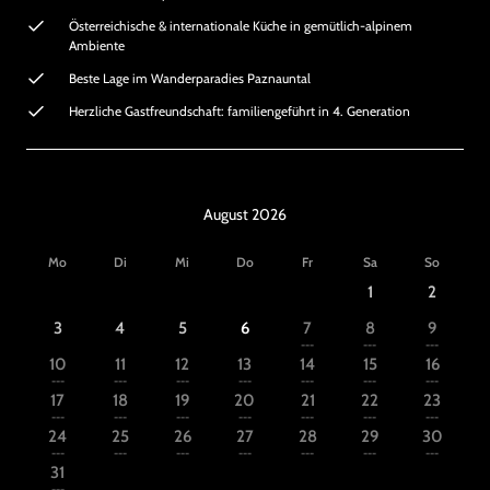
Österreichische & internationale Küche in gemütlich-alpinem
Ambiente
Beste Lage im Wanderparadies Paznauntal
Herzliche Gastfreundschaft: familiengeführt in 4. Generation
August 2026
Mo
Di
Mi
Do
Fr
Sa
So
1
2
3
4
5
6
7
8
9
---
---
---
10
11
12
13
14
15
16
---
---
---
---
---
---
---
17
18
19
20
21
22
23
---
---
---
---
---
---
---
24
25
26
27
28
29
30
---
---
---
---
---
---
---
31
---