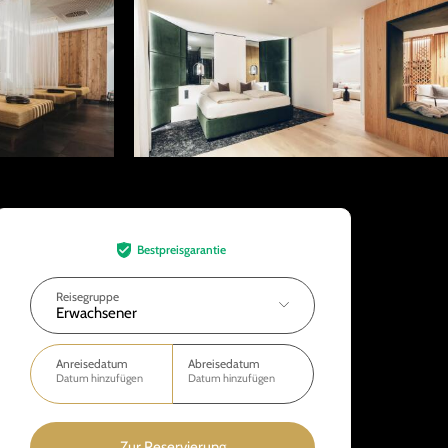
Bestpreisgarantie
Reisegruppe
Erwachsener
Anreisedatum
Abreisedatum
Datum hinzufügen
Datum hinzufügen
Zur Reservierung