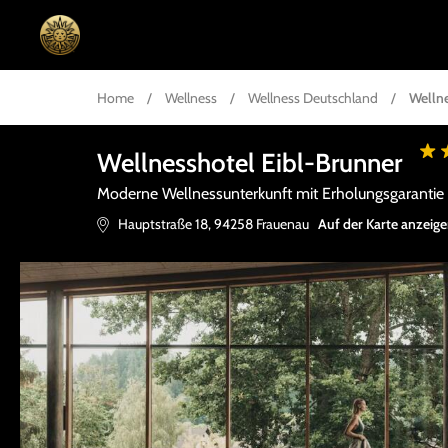
Home
/
Wellness
/
Wellness Deutschland
/
Welln
Wellnesshotel Eibl-Brunner
Moderne Wellnessunterkunft mit Erholungsgarantie
Hauptstraße 18
,
94258
Frauenau
Auf der Karte anzeig