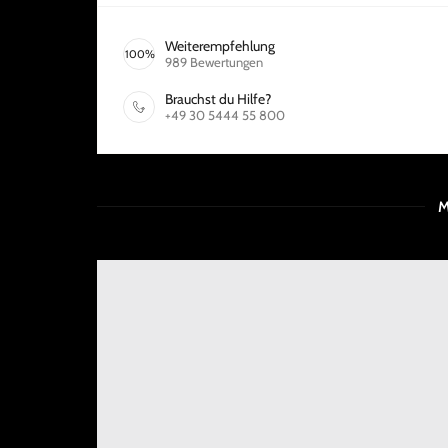
Weiterempfehlung
100
%
989
Bewertungen
Brauchst du Hilfe?
+49 30 5444 55 800
M