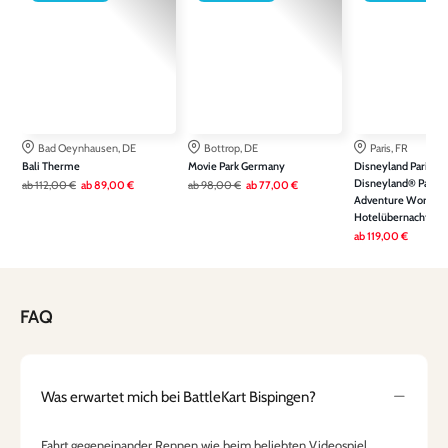
Bad Oeynhausen, DE
Bottrop, DE
Paris, FR
Bali Therme
Movie Park Germany
Disneyland Paris: Ein
Disneyland® Park &
ab
112,00 €
ab
89,00 €
ab
98,00 €
ab
77,00 €
Adventure World ink
Hotelübernachtung
ab
119,00 €
FAQ
Was erwartet mich bei BattleKart Bispingen?
Fahrt gegeneinander Rennen wie beim beliebten Videospiel