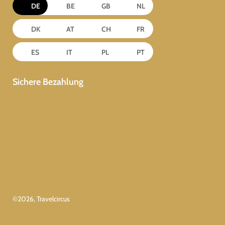
DE
BE
GB
NL
DK
AT
CH
FR
ES
IT
PL
PT
Sichere Bezahlung
©
2026
, Travelcircus