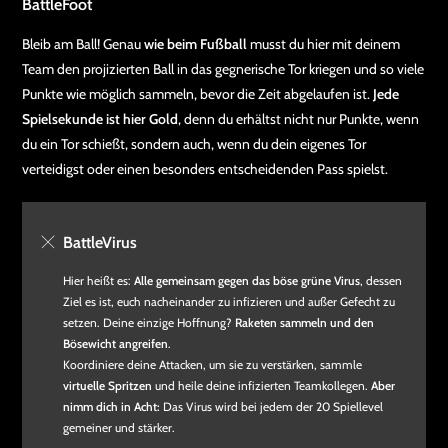
BattleFoot
Bleib am Ball! Genau
wie beim Fußball
musst du hier mit deinem
Team den projizierten Ball in das gegnerische Tor kriegen und so viele
Punkte wie möglich sammeln, bevor die Zeit abgelaufen ist.
Jede
Spielsekunde ist hier Gold
, denn du erhältst nicht nur Punkte, wenn
du ein Tor schießt, sondern auch, wenn du dein eigenes Tor
verteidigst oder einen besonders entscheidenden Pass spielst.
BattleVirus
Hier heißt es:
Alle gemeinsam gegen das böse grüne Virus
, dessen
Ziel es ist, euch nacheinander zu infizieren und außer Gefecht zu
setzen. Deine einzige Hoffnung?
Raketen sammeln und den
Bösewicht angreifen
.
Koordiniere deine Attacken, um sie zu verstärken, sammle
virtuelle Spritzen
und heile deine infizierten Teamkollegen.
Aber
nimm dich in Acht:
Das Virus wird bei jedem der 20 Spiellevel
gemeiner und stärker.