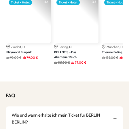
4.6
3.2
Ticket + Hotel
Ticket + Hotel
Ticket + Hotel
Zirndorf, DE
Leipzig, DE
München, DE
Playmobil Funpark
BELANTIS – Das
Therme Erding
AbenteuerReich
ab
99,00 €
ab
79,00 €
ab
132,00 €
ab
99,
ab
115,00 €
ab
79,00 €
FAQ
Wie und wann erhalte ich mein Ticket für BERLIN
BERLIN?