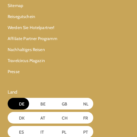
Sitemap
Reisegutschein
Werden Sie Hotelpartner!
Affiliate Partner Programm
Nachhaltiges Reisen
Travelcircus Magazin
Presse
Land
DE
BE
GB
NL
DK
AT
CH
FR
ES
IT
PL
PT