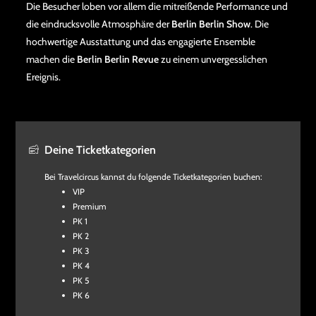
Die Besucher loben vor allem die mitreißende Performance und
die eindrucksvolle Atmosphäre der
Berlin Berlin Show
. Die
hochwertige Ausstattung und das engagierte Ensemble
machen die
Berlin Berlin Revue
zu einem unvergesslichen
Ereignis.
Deine Ticketkategorien
Bei Travelcircus kannst du folgende Ticketkategorien buchen:
VIP
Premium
PK 1
PK 2
PK 3
PK 4
PK 5
PK 6