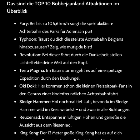
Das sind die
TOP 10 Bobbejaanland Attraktionen
im
Überblick
Fury:
Bei bis zu 106,6 km/h sorgt die spektakulärste
Achterbahn des Parks für Adrenalin pur!
Typhoon:
Traust du dich die steilste Achterbahn Belgiens
hinabzusausen? Zeig, wie mutig du bist!
Revolution:
Bei dieser Fahrt durch die Dunkelheit stellen
Lichteffekte deine Welt auf den Kopf.
Terra Magma:
Im Baumstamm geht es auf eine spritzige
Expedition durch den Dschungel.
Oki Doki:
Hier kommen schon die kleinen Freizeitpark-Fans in
den Genuss einer kinderfreundlichen Achterbahnfahrt.
Sledge Hammer:
Hol nochmal tief Luft, bevor du im Sledge
Hammer wild im Kreis wirbelst – und zwar in alle Richtungen.
Reuzenrad:
Entspanne in luftigen Höhen und genieße die
Aussicht aus dem Riesenrad.
King Kong:
Der 12 Meter große King Kong hat es auf dich