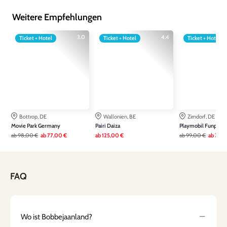
Weitere Empfehlungen
3.0
4.4
Ticket + Hotel
Ticket + Hotel
Ticket + Hotel
Bottrop, DE
Wallonien, BE
Zirndorf, DE
Movie Park Germany
Pairi Daiza
Playmobil Funpark
ab
98,00 €
ab
77,00 €
ab
125,00 €
ab
99,00 €
ab
79,0
FAQ
Wo ist Bobbejaanland?