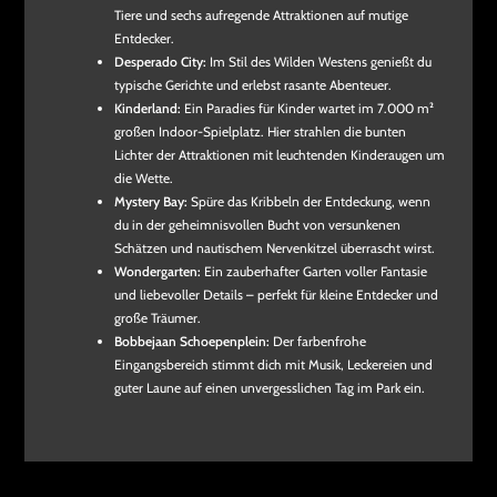
Tiere und sechs aufregende Attraktionen auf mutige
Entdecker.
Desperado City:
Im Stil des Wilden Westens genießt du
typische Gerichte und erlebst rasante Abenteuer.
Kinderland:
Ein Paradies für Kinder wartet im 7.000 m²
großen Indoor-Spielplatz. Hier strahlen die bunten
Lichter der Attraktionen mit leuchtenden Kinderaugen um
die Wette.
Mystery Bay:
Spüre das Kribbeln der Entdeckung, wenn
du in der geheimnisvollen Bucht von versunkenen
Schätzen und nautischem Nervenkitzel überrascht wirst.
Wondergarten:
Ein zauberhafter Garten voller Fantasie
und liebevoller Details – perfekt für kleine Entdecker und
große Träumer.
Bobbejaan Schoepenplein:
Der farbenfrohe
Eingangsbereich stimmt dich mit Musik, Leckereien und
guter Laune auf einen unvergesslichen Tag im Park ein.