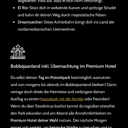
abgesehen. Pass auf, dass er dich nicht verschlingt.
El Rio:
Stürz dich in wirbelnde Kurven und spritzige Strudel
und bahn dir deinen Weg durch majestätische Felsen
Dreamcatcher:
Diese Achterbahn bringt dich ins Land der
nordamerikanischen Ureinwohner.
Bobbejaanland inkl. Übernachtung im Premium Hotel
Du willst deinen
Tag im Freizeitpark
bestmöglich ausnutzen
und von morgens bis abends im Bobbejaanland bleiben? Dann
vertage doch direkt die Heimreise und verlängere deinen
Ausflug zu einem
Kurzurlaub mit der Familie
oder Freunden!
Wenn du über Travelcircus buchst kannst du tagsüber stressfrei
den Park erkunden und am Abend alle Annehmlichkeiten im
Premium Hotel deiner Wahl
nutzen. Der nächste Morgen
eignet sich perfekt, um
belgische Städte
zu besuchen und so