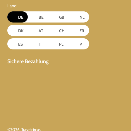
Land
DE
BE
GB
NL
DK
AT
CH
FR
ES
IT
PL
PT
Sichere Bezahlung
©
2026
, Travelcircus