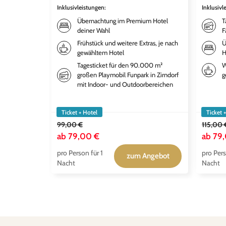
Inklusivleistungen
:
Inklusivl
Übernachtung im Premium Hotel
T
deiner Wahl
F
Frühstück und weitere Extras, je nach
Ü
gewähltem Hotel
H
Tagesticket für den 90.000 m²
W
großen Playmobil Funpark in Zirndorf
g
mit Indoor- und Outdoorbereichen
Ticket + Hotel
Ticket 
99,00 €
115,00 
ab
79,00 €
ab
79
pro Person für 1
pro Pers
zum Angebot
Nacht
Nacht