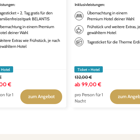
eistungen
:
Inklusivleistungen
:
agesticket + 2. Tag gratis für den
Übernachtung in einem
amilienfreizeitpark BELANTIS
Premium Hotel deiner Wahl
bernachtung in einem Premium
Frühstück und weitere Extras, j
otel deiner Wahl
gewähltem Hotel
eitere Extras wie Frühstück, je nach
Tagesticket für die Therme Erd
ewähltem Hotel
+ Hotel
Ticket + Hotel
€
132,00 €
,00 €
ab
99,00 €
on für 1
pro Person für 1
zum Angebot
zum Angeb
Nacht