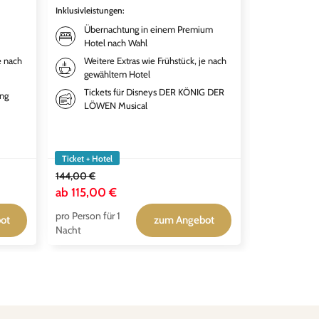
World inkl. 
Inklusivleistungen
:
Paris, FR
Übernachtung in einem Premium
Inklusivleistun
Hotel nach Wahl
Übernac
e nach
Weitere Extras wie Frühstück, je nach
qualitä
gewähltem Hotel
deiner 
Tickets für Disneys DER KÖNIG DER
ing
Weitere
LÖWEN Musical
gewähl
Tickets
Adventu
Ticket + Hotel
Ticket + Hotel
144,00 €
ab
115,00 €
ab
119,00 
pro Person für 1
pro Person für
ot
zum Angebot
Nacht
Nacht