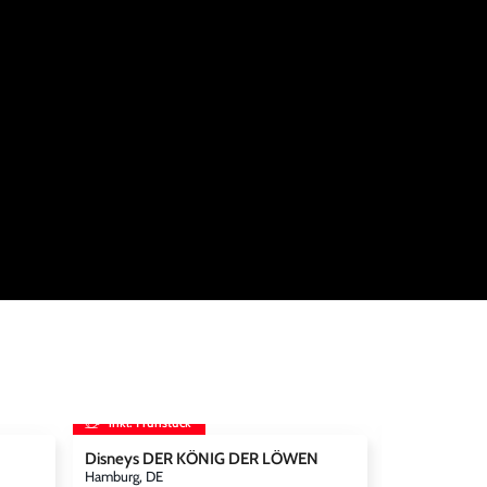
inkl. Frühstück
inkl. Frühst
Disneys DER KÖNIG DER LÖWEN
Disneyland Par
Disneyland® 
Hamburg, DE