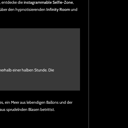
, entdecke die
instagrammable Selfie-Zone
,
e über den hypnotisierenden
Infinity Room
und
nnerhalb einer halben Stunde. Die
es, ein Meer aus lebendigen Ballons und der
aus sprudelnden Blasen betrittst.