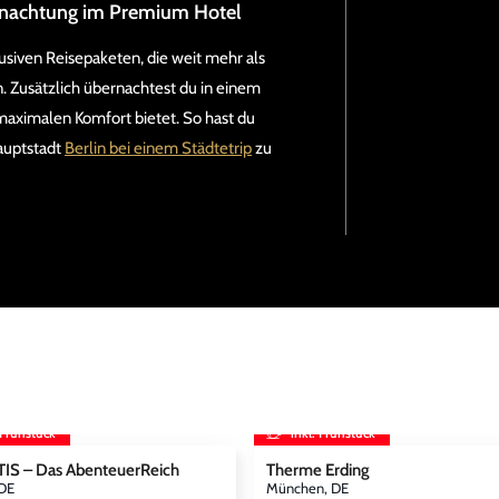
ernachtung im Premium Hotel
klusiven Reisepaketen, die weit mehr als
n. Zusätzlich übernachtest du in einem
r maximalen Komfort bietet. So hast du
auptstadt
Berlin bei einem Städtetrip
zu
 Frühstück
inkl. Frühstück
IS – Das AbenteuerReich
Therme Erding
 DE
München, DE