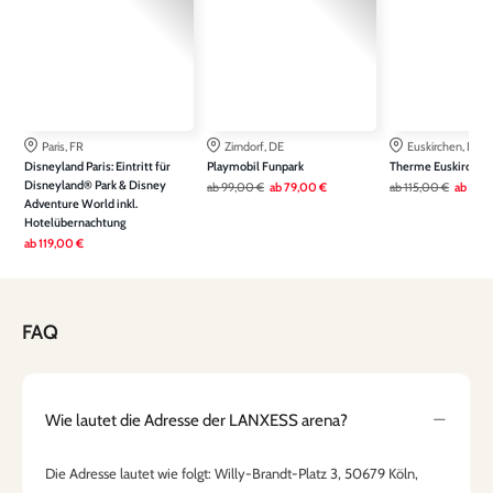
Paris, FR
Zirndorf, DE
Euskirchen, DE
Disneyland Paris: Eintritt für
Playmobil Funpark
Therme Euskirchen
Disneyland® Park & Disney
ab
99,00 €
ab
79,00 €
ab
115,00 €
ab
79,
Adventure World inkl.
Hotelübernachtung
ab
119,00 €
FAQ
Wie lautet die Adresse der LANXESS arena?
Die Adresse lautet wie folgt: Willy-Brandt-Platz 3, 50679 Köln,