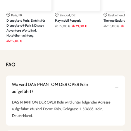
Paris, FR
Zirndorf, DE
Euskirchen, DE
Disneyland Paris: Eintritt für
Playmobil Funpark
Therme Euskirchen
Disneyland® Park & Disney
ab
99,00 €
ab
79,00 €
ab
115,00 €
ab
79,
Adventure World inkl.
Hotelübernachtung
ab
119,00 €
FAQ
Wo wird DAS PHANTOM DER OPER Köln
aufgeführt?
DAS PHANTOM DER OPER Köln wird unter folgender Adresse
aufgeführt: Musical Dome Köln, Goldgasse 1, 50668, Köln,
Deutschland.