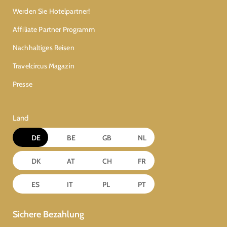
Werden Sie Hotelpartner!
Affiliate Partner Programm
Nachhaltiges Reisen
Travelcircus Magazin
Presse
Land
DE
BE
GB
NL
DK
AT
CH
FR
ES
IT
PL
PT
Sichere Bezahlung