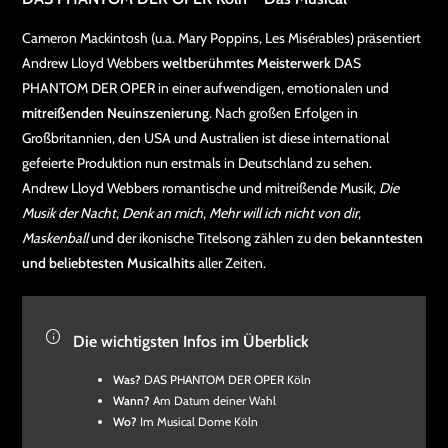
Cameron Mackintosh (u.a. Mary Poppins, Les Misérables) präsentiert
Andrew Lloyd Webbers
weltberühmtes Meisterwerk
DAS
PHANTOM DER OPER in einer aufwendigen, emotionalen und
mitreißenden Neuinszenierung
. Nach großen Erfolgen in
Großbritannien, den USA und Australien ist diese international
gefeierte Produktion nun erstmals in Deutschland zu sehen.
Andrew Lloyd Webbers romantische und mitreißende Musik,
Die
Musik der Nacht
,
Denk an mich
,
Mehr will ich nicht von dir
,
Maskenball
und der ikonische Titelsong zählen zu den
bekanntesten
und beliebtesten Musicalhits
aller Zeiten.
Die wichtigsten Infos im Überblick
Was?
DAS PHANTOM DER OPER Köln
Wann?
Am Datum deiner Wahl
Wo?
Im Musical Dome Köln