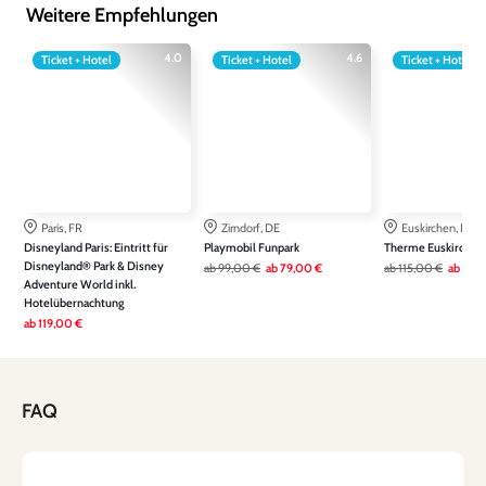
Weitere Empfehlungen
4.0
4.6
Ticket + Hotel
Ticket + Hotel
Ticket + Hotel
Paris, FR
Zirndorf, DE
Euskirchen, DE
Disneyland Paris: Eintritt für
Playmobil Funpark
Therme Euskirchen
Disneyland® Park & Disney
ab
99,00 €
ab
79,00 €
ab
115,00 €
ab
79,
Adventure World inkl.
Hotelübernachtung
ab
119,00 €
FAQ