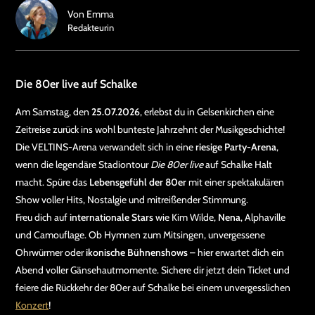
Von
Emma
Redakteurin
Die 80er live auf Schalke
Am Samstag, den
25.07.2026
, erlebst du in Gelsenkirchen eine
Zeitreise zurück ins wohl bunteste Jahrzehnt der Musikgeschichte!
Die VELTINS-Arena verwandelt sich in eine
riesige Party-Arena
,
wenn die legendäre Stadiontour
Die 80er live
auf Schalke Halt
macht. Spüre das
Lebensgefühl der 80er
mit einer spektakulären
Show voller Hits, Nostalgie und mitreißender Stimmung.
Freu dich auf
internationale Stars
wie Kim Wilde,
Nena
, Alphaville
und Camouflage. Ob Hymnen zum Mitsingen, unvergessene
Ohrwürmer oder
ikonische Bühnenshows
– hier erwartet dich ein
Abend voller Gänsehautmomente. Sichere dir jetzt dein Ticket und
feiere die Rückkehr der 80er auf Schalke bei einem unvergesslichen
Konzert
!