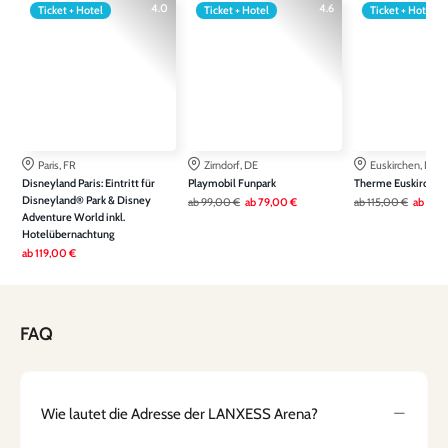
4.0
4.6
Ticket + Hotel
Ticket + Hotel
Ticket + Hotel
Paris, FR
Zirndorf, DE
Euskirchen, DE
Disneyland Paris: Eintritt für
Playmobil Funpark
Therme Euskirchen
Disneyland® Park & Disney
ab
99,00 €
ab
79,00 €
ab
115,00 €
ab
79,
Adventure World inkl.
Hotelübernachtung
ab
119,00 €
FAQ
Wie lautet die Adresse der LANXESS Arena?