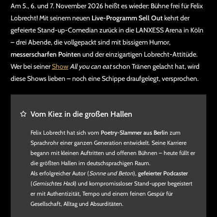
Am 5., 6. und 7. November 2026 heißt es wieder: Bühne frei für Felix
Lobrecht! Mit seinem neuen
Live-Programm Sell Out
kehrt der
gefeierte Stand-up-Comedian zurück in die LANXESS Arena in Köln
– drei Abende, die vollgepackt sind mit bissigem Humor,
messerscharfen Pointen
und der einzigartigen Lobrecht-Attitüde.
Wer bei seiner
Show
All you can eat
schon Tränen gelacht hat, wird
diese Shows lieben – noch eine Schippe draufgelegt, versprochen.
Vom Kiez in die großen Hallen
Felix Lobrecht hat sich vom
Poetry-Slammer aus Berlin
zum
Sprachrohr einer ganzen Generation entwickelt. Seine Karriere
begann mit kleinen Auftritten und offenen Bühnen – heute füllt er
die größten Hallen im deutschsprachigen Raum.
Als erfolgreicher Autor (
Sonne und Beton
),
gefeierter Podcaster
(
Gemischtes Hack
) und kompromissloser Stand-upper begeistert
er mit Authentizität, Tempo und einem feinen Gespür für
Gesellschaft, Alltag und Absurditäten.