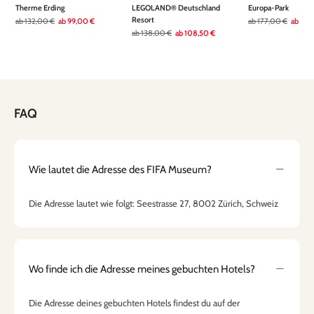
Therme Erding
LEGOLAND® Deutschland
Europa-Park
Resort
ab
132,00 €
ab
99,00 €
ab
177,00 €
ab
136
ab
138,00 €
ab
108,50 €
FAQ
Wie lautet die Adresse des FIFA Museum?
Die Adresse lautet wie folgt: Seestrasse 27, 8002 Zürich, Schweiz
Wo finde ich die Adresse meines gebuchten Hotels?
Die Adresse deines gebuchten Hotels findest du auf der