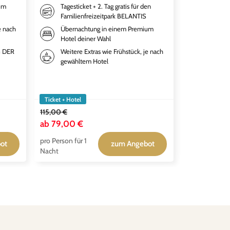
um
Tagesticket + 2. Tag gratis für den
Bestpla
Familienfreizeitpark BELANTIS
EXPRES
Theate
e nach
Übernachtung in einem Premium
Hotel deiner Wahl
Übernac
qualitä
G DER
Weitere Extras wie Frühstück, je nach
Premiu
gewähltem Hotel
Frühstü
gewähl
Ticket + Hotel
Ticket + Hotel
115,00 €
149,00 €
ab
79,00 €
ab
111,50 €
pro Person für 1
pro Person für
ot
zum Angebot
Nacht
Nacht