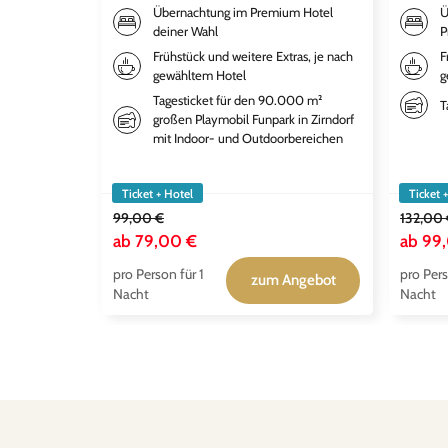
Übernachtung im Premium Hotel
Ü
deiner Wahl
P
Frühstück und weitere Extras, je nach
F
gewähltem Hotel
g
Tagesticket für den 90.000 m²
T
großen Playmobil Funpark in Zirndorf
mit Indoor- und Outdoorbereichen
Ticket + Hotel
Ticket 
99,00 €
132,00
ab
79,00 €
ab
99
pro Person für 1
pro Pers
zum Angebot
Nacht
Nacht