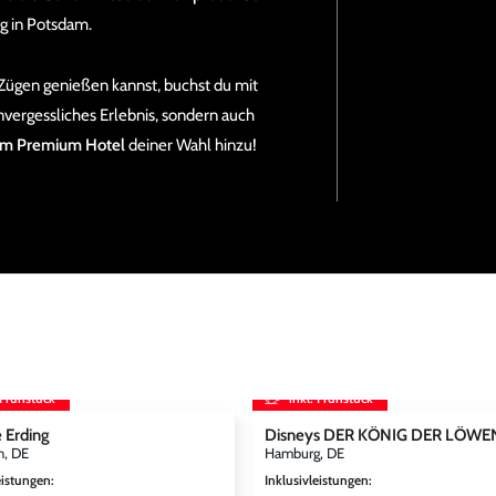
g in Potsdam.
 Zügen genießen kannst, buchst du mit
unvergessliches Erlebnis, sondern auch
em Premium Hotel
deiner Wahl hinzu!
 Frühstück
inkl. Frühstück
 Erding
Disneys DER KÖNIG DER LÖWE
, DE
Hamburg, DE
eistungen
:
Inklusivleistungen
: