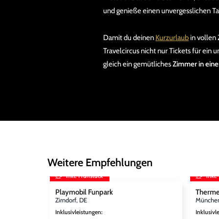
und genieße einen unvergesslichen Ta
Damit du deinen
Kurzurlaub
in vollen
Travelcircus nicht nur Tickets für ein 
gleich ein gemütliches
Zimmer in ein
Weitere Empfehlungen
inkl. Frühstück
inkl.
Playmobil Funpark
Therme
Zirndorf, DE
München
Inklusivleistungen
:
Inklusivl