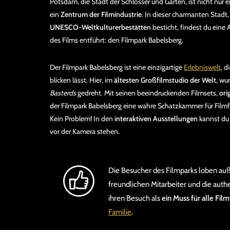
Potsdam, die Stadt der Schlösser und Gärten, ist nicht nur 
ein
Zentrum der Filmindustrie
. In dieser charmanten Stadt,
UNESCO-Weltkulturerbestätten
besticht, findest du eine A
des Films entführt: den Filmpark Babelsberg.
Der Filmpark Babelsberg ist eine einzigartige
Erlebniswelt
, d
blicken lässt. Hier, im
ältesten Großfilmstudio der Welt
, wu
Basterds
gedreht. Mit seinen beeindruckenden Filmsets,
ori
der Filmpark Babelsberg eine wahre Schatzkammer für Film
Kein Problem! In den
interaktiven Ausstellungen
kannst du 
vor der Kamera stehen.
Die Besucher des Filmparks loben a
freundlichen Mitarbeiter und die aut
ihren Besuch als
ein Muss für alle Fil
Familie
.