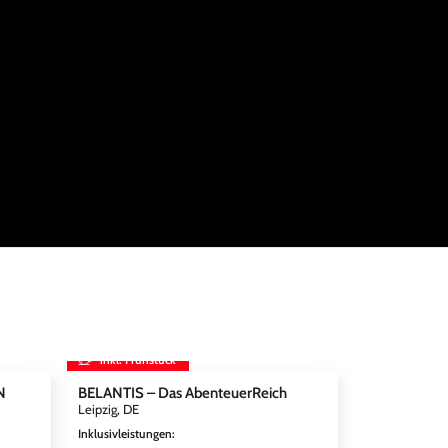
inkl. Frühstück
inkl. Frühst
N
BELANTIS – Das AbenteuerReich
STARLIGHT 
Leipzig, DE
Bochum, DE
Inklusivleistungen
:
Inklusivleistun