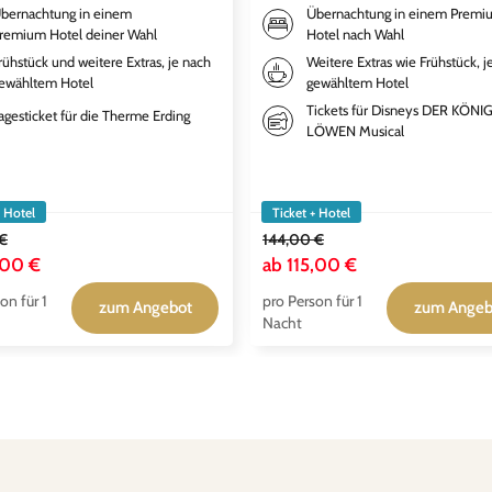
bernachtung in einem
Übernachtung in einem Premi
remium Hotel deiner Wahl
Hotel nach Wahl
rühstück und weitere Extras, je nach
Weitere Extras wie Frühstück, j
ewähltem Hotel
gewähltem Hotel
Tickets für Disneys DER KÖNI
agesticket für die Therme Erding
LÖWEN Musical
+ Hotel
Ticket + Hotel
 €
144,00 €
,00 €
ab
115,00 €
on für 1
pro Person für 1
zum Angebot
zum Angeb
Nacht