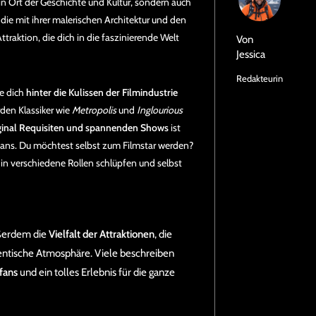
ein Ort der Geschichte und Kultur, sondern auch
 die mit ihrer malerischen Architektur und den
ttraktion, die dich in die faszinierende Welt
Von
Jessica
Redakteurin
ie dich
hinter die Kulissen der Filmindustrie
rden Klassiker wie
Metropolis
und
Inglourious
ginal Requisiten und spannenden Shows
ist
fans. Du möchtest selbst zum Filmstar werden?
in verschiedene Rollen schlüpfen und selbst
ußerdem die
Vielfalt der Attraktionen
, die
hentische Atmosphäre. Viele beschreiben
mfans
und ein tolles Erlebnis für die ganze