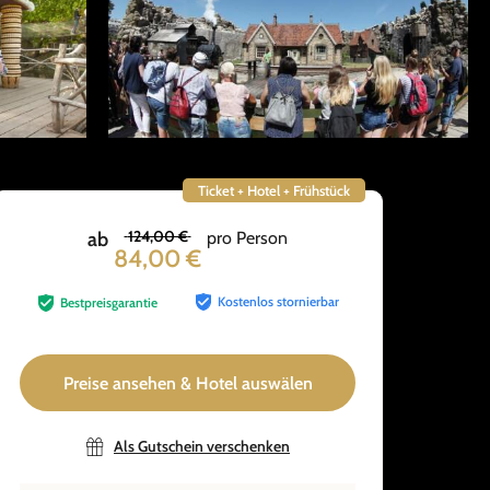
Ticket + Hotel + Frühstück
124,00 €
ab
pro Person
84,00 €
Kostenlos stornierbar
Bestpreisgarantie
Preise ansehen & Hotel auswälen
Als Gutschein verschenken