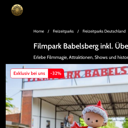
Home
/
Freizeitparks
/
Freizeitparks Deutschland
Filmpark Babelsberg inkl. Ü
Erlebe Filmmagie, Attraktionen, Shows und histo
Exklusiv bei uns
-
32
%