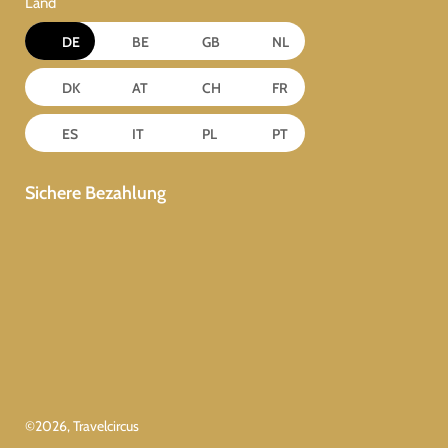
Land
DE
BE
GB
NL
DK
AT
CH
FR
ES
IT
PL
PT
Sichere Bezahlung
©
2026
, Travelcircus