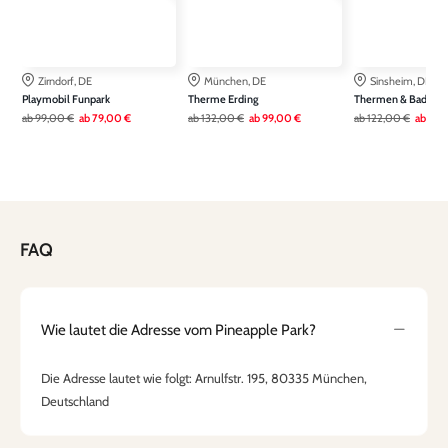
Zirndorf, DE
München, DE
Sinsheim, DE
Playmobil Funpark
Therme Erding
Thermen & Badewel
ab
99,00 €
ab
79,00 €
ab
132,00 €
ab
99,00 €
ab
122,00 €
ab
79,
FAQ
Wie lautet die Adresse vom Pineapple Park?
Die Adresse lautet wie folgt: Arnulfstr. 195, 80335 München,
Deutschland