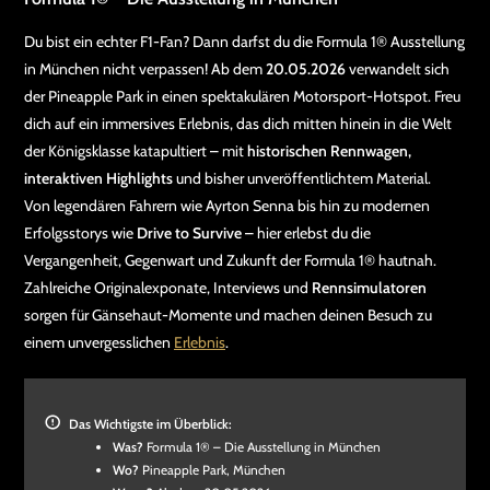
Du bist ein echter F1-Fan? Dann darfst du die Formula 1® Ausstellung
in München nicht verpassen! Ab dem
20.05.2026
verwandelt sich
der Pineapple Park in einen spektakulären Motorsport-Hotspot. Freu
dich auf ein immersives Erlebnis, das dich mitten hinein in die Welt
der Königsklasse katapultiert – mit
historischen Rennwagen,
interaktiven Highlights
und bisher unveröffentlichtem Material.
Von legendären Fahrern wie Ayrton Senna bis hin zu modernen
Erfolgsstorys wie
Drive to Survive
– hier erlebst du die
Vergangenheit, Gegenwart und Zukunft der Formula 1® hautnah.
Zahlreiche Originalexponate, Interviews und
Rennsimulatoren
sorgen für Gänsehaut-Momente und machen deinen Besuch zu
einem unvergesslichen
Erlebnis
.
Das Wichtigste im Überblick:
Was?
Formula 1® – Die Ausstellung in München
Wo?
Pineapple Park, München