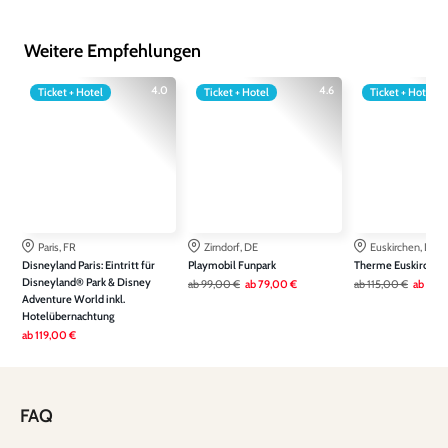
Weitere Empfehlungen
4.0
4.6
Ticket + Hotel
Ticket + Hotel
Ticket + Hotel
Paris, FR
Zirndorf, DE
Euskirchen, DE
Disneyland Paris: Eintritt für
Playmobil Funpark
Therme Euskirchen
Disneyland® Park & Disney
ab
99,00 €
ab
79,00 €
ab
115,00 €
ab
79,
Adventure World inkl.
Hotelübernachtung
ab
119,00 €
FAQ