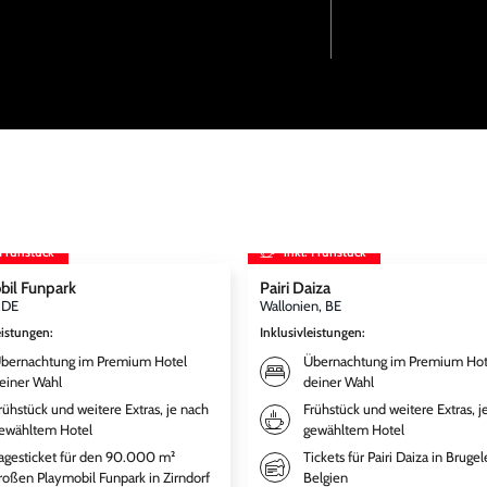
 Frühstück
inkl. Frühstück
bil Funpark
Pairi Daiza
, DE
Wallonien, BE
eistungen
:
Inklusivleistungen
:
bernachtung im Premium Hotel
Übernachtung im Premium Hot
einer Wahl
deiner Wahl
rühstück und weitere Extras, je nach
Frühstück und weitere Extras, j
ewähltem Hotel
gewähltem Hotel
agesticket für den 90.000 m²
Tickets für Pairi Daiza in Brugel
roßen Playmobil Funpark in Zirndorf
Belgien