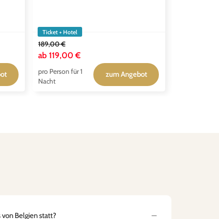
Ticket + Hotel
Ticket + Hotel
189,00 €
98,00 €
ab
119,00 €
ab
77,00 €
pro Person für 1
pro Person für
ot
zum Angebot
Nacht
Nacht
 von Belgien statt?