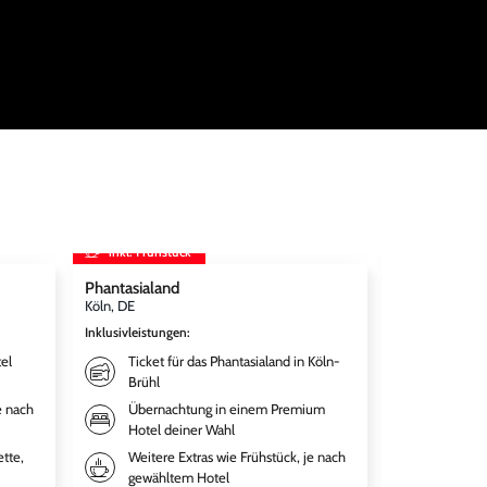
inkl. Frühstück
inkl. Frühst
Phantasialand
Movie Park 
Köln, DE
Bottrop, DE
Inklusivleistungen
:
Inklusivleistun
el
Ticket für das Phantasialand in Köln-
Übernac
Brühl
Premium
e nach
Übernachtung in einem Premium
Weitere
Hotel deiner Wahl
gewähl
ette,
Weitere Extras wie Frühstück, je nach
Tagesti
gewähltem Hotel
Movie 