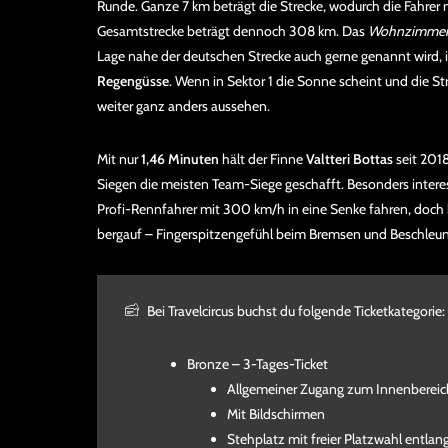
Runde. Ganze 7 km beträgt die Strecke, wodurch die Fahrer
Gesamtstrecke beträgt dennoch 308 km. Das
Wohnzimmer 
Lage nahe der deutschen Strecke auch gerne genannt wird, i
Regengüsse
. Wenn in Sektor 1 die Sonne scheint und die Str
weiter ganz anders aussehen.
Mit nur
1,46 Minuten
hält der Finne
Valtteri Bottas
seit 201
Siegen die meisten Team-Siege geschafft. Besonders interes
Profi-Rennfahrer mit 300 km/h in eine Senke fahren, doch b
bergauf – Fingerspitzengefühl beim Bremsen und Beschleunig
Bei Travelcircus buchst du folgende Ticketkategorie:
Bronze – 3-Tages-Ticket
Allgemeiner Zugang zum Innenbereich 
Mit Bildschirmen
Stehplatz mit freier Platzwahl entla