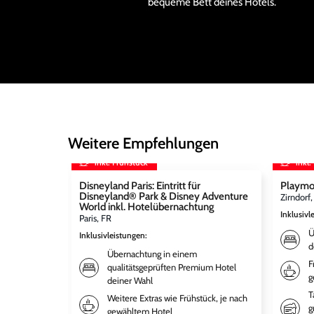
bequeme Bett deines Hotels.
Weitere Empfehlungen
inkl. Frühstück
inkl.
Disneyland Paris: Eintritt für
Playmo
Disneyland® Park & Disney Adventure
Zirndorf
World inkl. Hotelübernachtung
Inklusivl
Paris, FR
Ü
Inklusivleistungen
:
d
Übernachtung in einem
F
qualitätsgeprüften Premium Hotel
g
deiner Wahl
T
Weitere Extras wie Frühstück, je nach
g
gewähltem Hotel