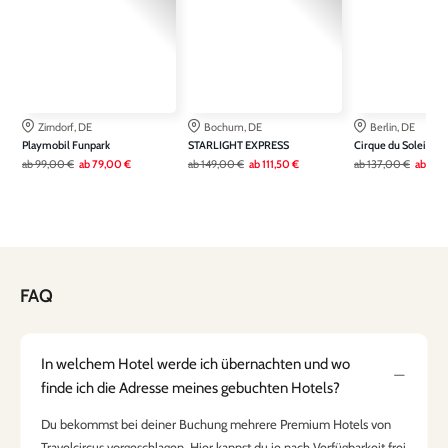
Zirndorf, DE
Bochum, DE
Berlin, DE
Playmobil Funpark
STARLIGHT EXPRESS
Cirque du Soleil AL
ab
99,00 €
ab
79,00 €
ab
149,00 €
ab
111,50 €
ab
137,00 €
ab
109
FAQ
In welchem Hotel werde ich übernachten und wo
finde ich die Adresse meines gebuchten Hotels?
Du bekommst bei deiner Buchung mehrere Premium Hotels von
Travelcircus vorgeschlagen. Hier kannst du je nach Verfügbarkeit frei