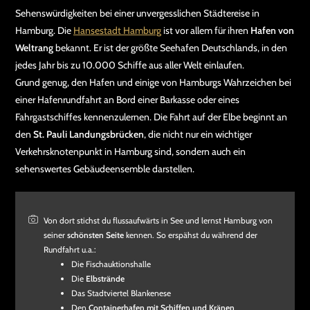
Sehenswürdigkeiten bei einer unvergesslichen Städtereise in
Hamburg. Die
Hansestadt Hamburg
ist vor allem für ihren
Hafen von
Weltrang
bekannt. Er ist der größte Seehafen Deutschlands, in den
jedes Jahr bis zu 10.000 Schiffe aus aller Welt einlaufen.
Grund genug, den Hafen und einige von Hamburgs Wahrzeichen bei
einer Hafenrundfahrt an Bord einer Barkasse oder eines
Fahrgastschiffes kennenzulernen. Die Fahrt auf der Elbe beginnt an
den
St. Pauli Landungsbrücken
, die nicht nur ein wichtiger
Verkehrsknotenpunkt in Hamburg sind, sondern auch ein
sehenswertes Gebäudeensemble darstellen.
Von dort stichst du flussaufwärts in See und lernst Hamburg von
seiner
schönsten Seite
kennen. So erspähst du während der
Rundfahrt u.a.:
Die Fischauktionshalle
Die
Elbstrände
Das Stadtviertel Blankenese
Den
Containerhafen mit Schiffen und Kränen