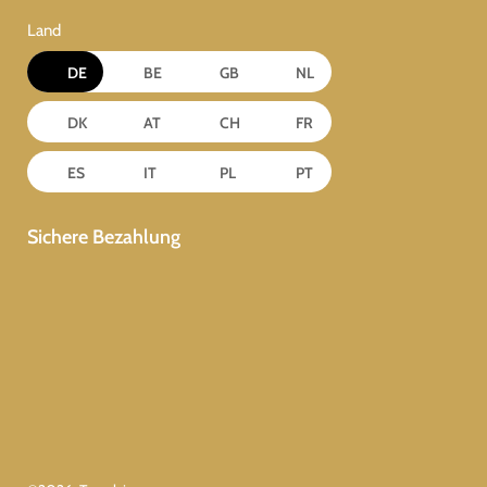
Land
DE
BE
GB
NL
DK
AT
CH
FR
ES
IT
PL
PT
Sichere Bezahlung