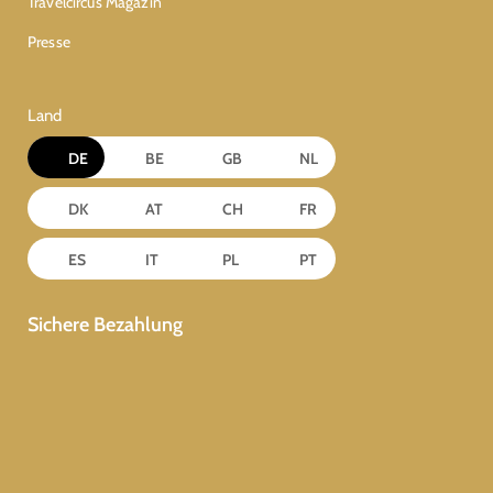
Travelcircus Magazin
Presse
Land
DE
BE
GB
NL
DK
AT
CH
FR
ES
IT
PL
PT
Sichere Bezahlung