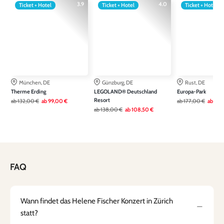
3.9
4.0
Ticket + Hotel
Ticket + Hotel
Ticket + Hotel
München, DE
Günzburg, DE
Rust, DE
Therme Erding
LEGOLAND® Deutschland
Europa-Park
Resort
ab
132,00 €
ab
99,00 €
ab
177,00 €
ab
136
ab
138,00 €
ab
108,50 €
FAQ
Wann findet das Helene Fischer Konzert in Zürich
statt?