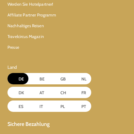
Werden Sie Hotelpartner!
Affiliate Partner Programm
Nachhaltiges Reisen
Travelcircus Magazin
Presse
Land
DE
BE
GB
NL
DK
AT
CH
FR
ES
IT
PL
PT
Sichere Bezahlung