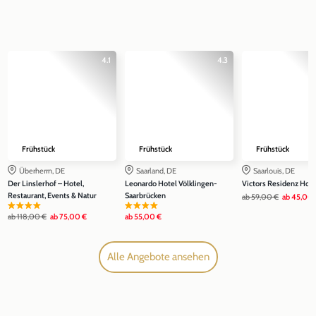
4.1
4.3
Frühstück
Frühstück
Frühstück
Überherrn, DE
Saarland, DE
Saarlouis, DE
Der Linslerhof – Hotel,
Leonardo Hotel Völklingen-
Victors Residenz Hote
Restaurant, Events & Natur
Saarbrücken
ab
59,00 €
ab
45,00 
ab
118,00 €
ab
75,00 €
ab
55,00 €
Alle Angebote ansehen