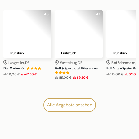
4.3
4.1
Frühstück
Frühstück
Frühstück
Langweiler, DE
Westerburg, DE
Bad Sobernheim, 
Das Marienhöh
Golf & Sporthotel Wiesensee
BollAnts – Spa im Park
ab
111,00 €
ab
67,50 €
ab
113,00 €
ab
89,00
ab
85,00 €
ab
59,50 €
Alle Angebote ansehen