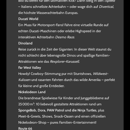
Bist du bereit für den ultimativen Kick? Dann steig in den
iSpeed
– Italiens schnellste Achterbahn – oder wage dich auf
Divertical
,
die höchste Wasserachterbahn Europas.
Ducati World
Ein Muss für Motorsport-Fans! Fahre eine virtuelle Runde auf
echten Ducati-Maschinen oder erlebe Highspeed in der
interaktiven Achterbahn
Desmo Race
.
Dinoland
Reise zurück in die Zeit der Giganten: In dieser Welt staunst du
nicht schlecht über lebensgroße Dinos und spaßige Familien-
Attraktionen wie das
Rexplorer-Karussell
.
Far West Valley
Howdy! Cowboy-Stimmung pur mit Stuntshows,
Wildwest-
Kulissen
und rasanten Fahrten durch das wilde Amerika – perfekt
für kleine und große Entdecker.
Nickelodeon Land
Die brandneue Spielwiese für Kinder und Junggebliebene auf
25 000 m²: 10 liebevoll gestaltete Attraktionen rund um
SpongeBob, Dora, PAW Patrol und die Ninja Turtles
, plus
Meet‑&‑Greets, Shows, Snack-Oasen und einen offiziellen
Nickelodeon‑Shop – pures Familien‑Entertainment!
Route 66