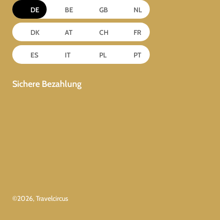
DE
BE
GB
NL
DK
AT
CH
FR
ES
IT
PL
PT
Sichere Bezahlung
©
2026
, Travelcircus