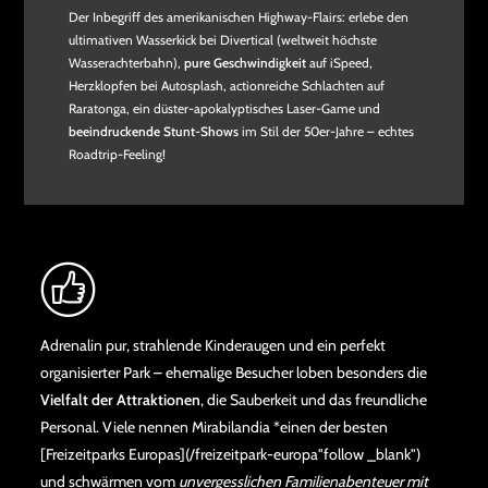
Der Inbegriff des amerikanischen Highway‑Flairs: erlebe den
ultimativen Wasserkick bei Divertical (weltweit höchste
Wasserachterbahn),
pure Geschwindigkeit
auf iSpeed,
Herzklopfen bei Autosplash, actionreiche Schlachten auf
Raratonga, ein düster-apokalyptisches Laser‑Game und
beeindruckende Stunt‑Shows
im Stil der 50er‑Jahre – echtes
Roadtrip‑Feeling!
Adrenalin pur, strahlende Kinderaugen und ein perfekt
organisierter Park – ehemalige Besucher loben besonders die
Vielfalt der Attraktionen
, die Sauberkeit und das freundliche
Personal. Viele nennen Mirabilandia *einen der besten
[Freizeitparks Europas](/freizeitpark-europa"follow _blank")
und schwärmen vom
unvergesslichen Familienabenteuer mit