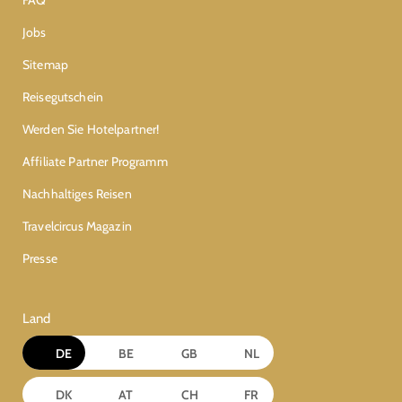
FAQ
Jobs
Sitemap
Reisegutschein
Werden Sie Hotelpartner!
Affiliate Partner Programm
Nachhaltiges Reisen
Travelcircus Magazin
Presse
Land
DE
BE
GB
NL
DK
AT
CH
FR