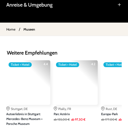
Anreise & Umgebung
/
Home
Museen
Weitere Empfehlungen
4.4
4.2
Ticket + Hotel
Ticket + Hotel
Ticket + Hotel
Stuttgart, DE
Plailly, FR
Rust, DE
Autoerlebnis in Stuttgart:
Parc Astérix
Europa-Park
Mercedes-Benz Museum +
ab
155,00 €
ab
97,50 €
ab
177,00 €
ab
136
Porsche Museum