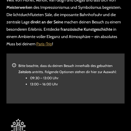
Welt von Monet, Renoir, Van Gogh und Degas und lass dich von
Meisterwerken
des Impressionismus und Symbolismus begeistern.
Die lichtdurchfluteten Säle, die imposante Bahnhofsuhr und die
zentrale Lage
direkt an der Seine
machen deinen Besuch zu einem
besonderen Erlebnis. Entdecke
französische Kunstgeschichte
in
einem Ambiente voller Eleganz und Atmosphäre – ein absolutes
Muss bei deinem
Paris-Trip
!
Bitte beachte, dass du deinen Besuch innerhalb des gebuchten
Zeitslots
antritts. Folgende Optionen stehen dir hier zur Auswahl:
09:30 – 13:00 Uhr
13:00 – 16:00 Uhr