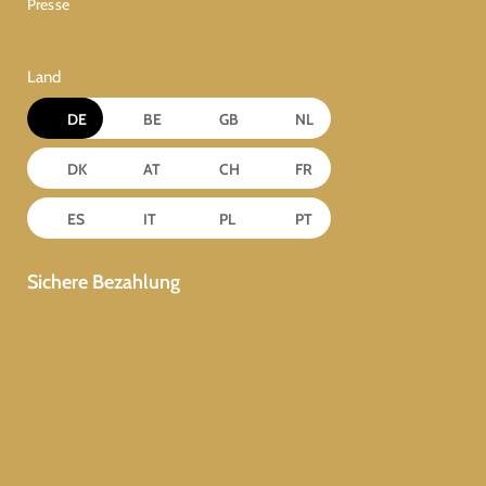
Presse
Land
DE
BE
GB
NL
DK
AT
CH
FR
ES
IT
PL
PT
Sichere Bezahlung