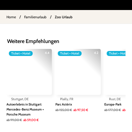
/
/
Home
Familienurlaub
Zoo Urlaub
Weitere Empfehlungen
4.4
4.2
Ticket + Hotel
Ticket + Hotel
Ticket + Hotel
Stuttgart, DE
Plailly, FR
Rust, DE
Autoerlebnis in Stuttgart:
Parc Astérix
Europa-Park
Mercedes-Benz Museum +
ab
155,00 €
ab
97,50 €
ab
177,00 €
ab
136
Porsche Museum
ab
99,00 €
ab
59,00 €