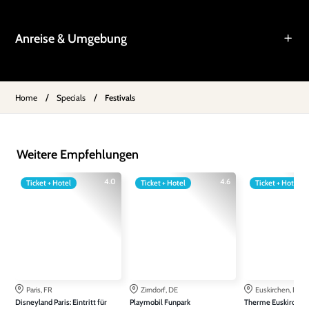
Anreise & Umgebung
/
/
Home
Specials
Festivals
Weitere Empfehlungen
4.0
4.6
Ticket + Hotel
Ticket + Hotel
Ticket + Hotel
Paris, FR
Zirndorf, DE
Euskirchen, DE
Disneyland Paris: Eintritt für
Playmobil Funpark
Therme Euskirchen