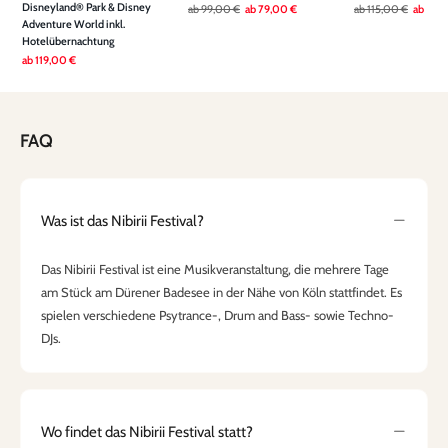
Disneyland® Park & Disney
ab
99,00 €
ab
79,00 €
ab
115,00 €
ab
79,
Adventure World inkl.
Hotelübernachtung
ab
119,00 €
FAQ
Was ist das Nibirii Festival?
Das Nibirii Festival ist eine Musikveranstaltung, die mehrere Tage
am Stück am Dürener Badesee in der Nähe von Köln stattfindet. Es
spielen verschiedene Psytrance-, Drum and Bass- sowie Techno-
DJs.
Wo findet das Nibirii Festival statt?