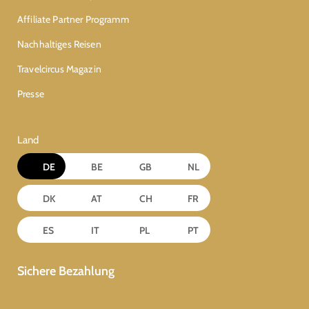
Affiliate Partner Programm
Nachhaltiges Reisen
Travelcircus Magazin
Presse
Land
DE
BE
GB
NL
DK
AT
CH
FR
ES
IT
PL
PT
Sichere Bezahlung