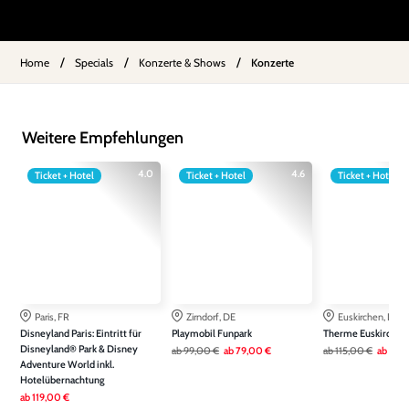
/
/
/
Home
Specials
Konzerte & Shows
Konzerte
Weitere Empfehlungen
4.0
4.6
Ticket + Hotel
Ticket + Hotel
Ticket + Hotel
Paris, FR
Zirndorf, DE
Euskirchen, DE
Disneyland Paris: Eintritt für
Playmobil Funpark
Therme Euskirchen
Disneyland® Park & Disney
ab
99,00 €
ab
79,00 €
ab
115,00 €
ab
79,
Adventure World inkl.
Hotelübernachtung
ab
119,00 €