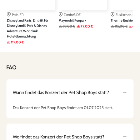
Paris, FR
Zirndorf, DE
Euskirchen, DE
Disneyland Paris: Eintritt für
Playmobil Funpark
Therme Euskirchen
Disneyland® Park & Disney
ab
99,00 €
ab
79,00 €
ab
115,00 €
ab
79,
Adventure World inkl.
Hotelübernachtung
ab
119,00 €
FAQ
Wann findet das Konzert der Pet Shop Boys statt?
Das Konzert der Pet Shop Boys findet am 01.07.2023 statt.
Wo findet das Konzert der Pet Shop Boys statt?