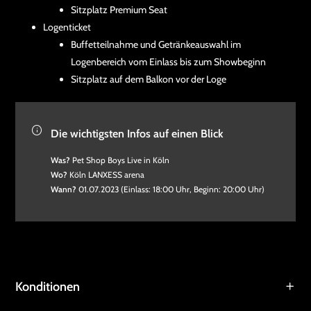
Sitzplatz Premium Seat
Logenticket
Buffetteilnahme und Getränkeauswahl im
Logenbereich vom Einlass bis zum Showbeginn
Sitzplatz auf dem Balkon vor der Loge
Die wichtigsten Infos auf einen Blick
Was?
Pet Shop Boys Live in Köln
Wo?
Köln LANXESS arena
Wann?
01.07.2023 (Einlass: 18:00 Uhr, Beginn: 20:00 Uhr)
Konditionen