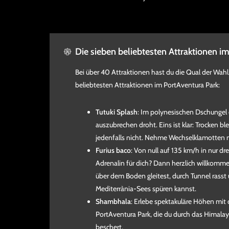
Die sieben beliebtesten Attraktionen i
Bei über 40 Attraktionen hast du die Qual der Wahl
beliebtesten Attraktionen im PortAventura Park:
Tutuki Splash
: Im polynesischen Dschungel d
auszubrechen droht. Eins ist klar: Trocken bl
jedenfalls nicht. Nehme Wechselklamotten m
Furius baco
: Von null auf 135 km/h in nur d
Adrenalin für dich? Dann herzlich willkommen
über dem Boden gleitest, durch Tunnel rasst
Mediterrània-Sees spüren kannst.
Shambhala
: Erlebe spektakuläre Höhen mit
PortAventura Park, die du durch das Himala
beschert.