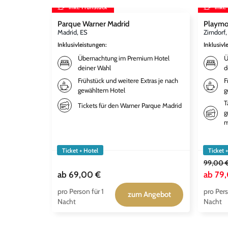
inkl. Frühstück
inkl.
Parque Warner Madrid
Playmo
Madrid, ES
Zirndorf
Inklusivleistungen
:
Inklusivl
Übernachtung im Premium Hotel
Ü
deiner Wahl
d
Frühstück und weitere Extras je nach
F
gewähltem Hotel
g
T
Tickets für den Warner Parque Madrid
g
m
Ticket + Hotel
Ticket 
99,00 
ab
69,00 €
ab
79
pro Person für 1
pro Pers
zum Angebot
Nacht
Nacht