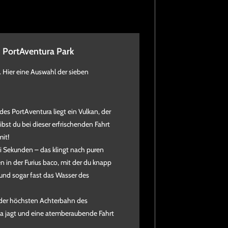
m PortAventura Park
. Hier eine Auswahl der sieben
es PortAventura liegt ein Vulkan, der
eibst du bei dieser erfrischenden Fahrt
it!
rei Sekunden – das klingt nach puren
 in der Furius baco, mit der du knapp
 und sogar fast das Wasser des
 der höchsten Achterbahn des
ya jagt und eine atemberaubende Fahrt