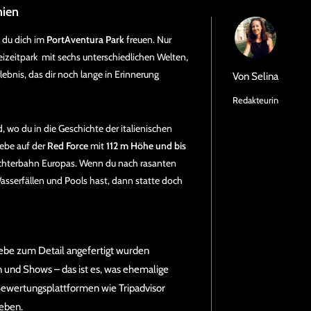
nien
 du dich im
PortAventura Park
freuen. Nur
eizeitpark mit sechs unterschiedlichen Welten,
lebnis, das dir noch lange in Erinnerung
Von
Selina
Redakteurin
 wo du in die Geschichte der italienischen
lebe auf der
Red Force
mit
112 m Höhe und bis
Achterbahn Europas. Wenn du nach rasanten
sserfällen und Pools hast, dann statte doch
iebe zum Detail angefertigt wurden
nd Shows – das ist es, was ehemalige
Bewertungsplattformen wie Tripadvisor
eben.