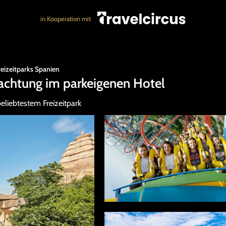
in Kooperation mit
reizeitparks Spanien
nachtung im parkeigenen Hotel
liebtestem Freizeitpark