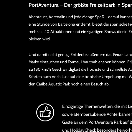
PortAventura – Der größte Freizeitpark in Spa
Abenteuer, Adrenalin und jede Menge Spaß – darauf kannst
eine Stunde von Barcelona entfernt, bietet der spanische Fr
mehr als 40 Attraktionen und einzigartigen Shows dir ein Er
bleiben wird.
Und damit nicht genug. Entdecke außerdem das Ferrari Land,
Marke eintauchen und Formel 1 hautnah erleben können. Er
zu 180 km/h
Geschwindigkeit die höchste und schnellste 
Fahrten auch noch Lust auf eine tropische Umgebung mit Wa
den Caribe Aquatic Park noch einen Besuch ab.
Einzigartige Themenwelten, die mit L
sowie atemberaubende Achterbahnen u
Gäste an dem PortAventura Park auf 
und HolidayCheck besonders hervorh