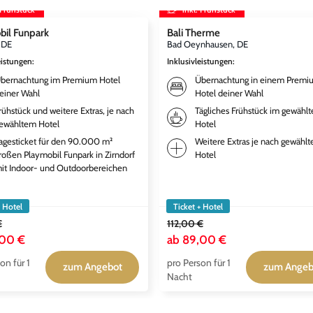
 Frühstück
inkl. Frühstück
bil Funpark
Bali Therme
, DE
Bad Oeynhausen, DE
eistungen
:
Inklusivleistungen
:
bernachtung im Premium Hotel
Übernachtung in einem Premi
einer Wahl
Hotel deiner Wahl
rühstück und weitere Extras, je nach
Tägliches Frühstück im gewählt
ewähltem Hotel
Hotel
agesticket für den 90.000 m²
Weitere Extras je nach gewähl
roßen Playmobil Funpark in Zirndorf
Hotel
it Indoor- und Outdoorbereichen
+ Hotel
Ticket + Hotel
€
112,00 €
,00 €
ab
89,00 €
on für 1
pro Person für 1
zum Angebot
zum Angeb
Nacht