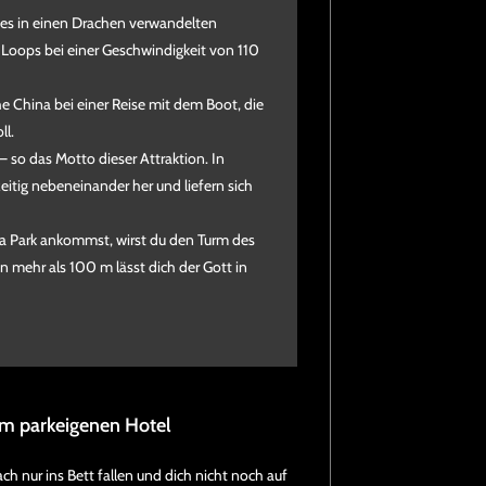
 des in einen Drachen verwandelten
 Loops bei einer Geschwindigkeit von 110
he China bei einer Reise mit dem Boot, die
ll.
t – so das Motto dieser Attraktion. In
itig nebeneinander her und liefern sich
ra Park ankommst, wirst du den Turm des
n mehr als 100 m lässt dich der Gott in
im parkeigenen Hotel
ch nur ins Bett fallen und dich nicht noch auf