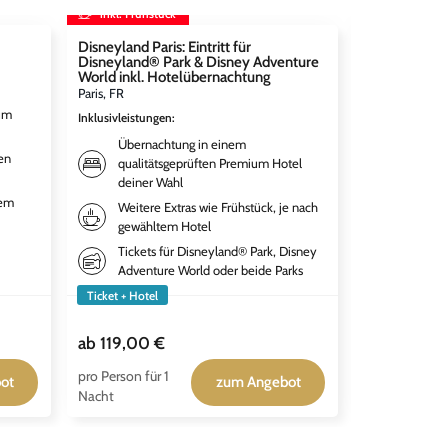
inkl. Frühstück
inkl. Frühst
Disneyland Paris: Eintritt für
WIR SIND AM
Disneyland® Park & Disney Adventure
Musical
World inkl. Hotelübernachtung
Berlin, DE
Paris, FR
Inklusivleistun
um
Inklusivleistungen
:
Überna
Übernachtung in einem
deiner 
en
qualitätsgeprüften Premium Hotel
Weitere
deiner Wahl
gewähl
tem
Weitere Extras wie Frühstück, je nach
Tickets
gewähltem Hotel
Das Ber
Tickets für Disneyland® Park, Disney
Adventure World oder beide Parks
Ticket + Hotel
Ticket + Hotel
99,00 €
ab
119,00 €
ab
79,00 
pro Person für 1
pro Person für
ot
zum Angebot
Nacht
Nacht