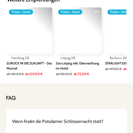
4.6
Ticket + Hotel
Ticket + Hotel
Ticket + Hotel
Hamburg, DE
Leipzig, DE
Bochum, DE
ZURÜCK IN DIE ZUKUNFT - Das
Zoo Leipzig inkl. Übernachtung
STARLIGHT EXPRE
Musical
im Hotel
ab
149,00 €
ab
111,
ab
140,00 €
ab
109,00 €
ab
118,00 €
ab
75,00 €
FAQ
Wann findet die Potsdamer Schlössernacht statt?