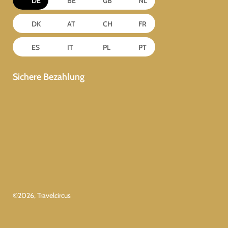
DE
BE
GB
NL
DK
AT
CH
FR
ES
IT
PL
PT
Sichere Bezahlung
©
2026
, Travelcircus