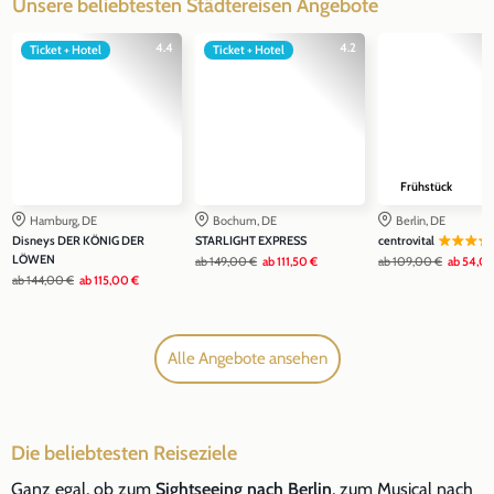
Unsere beliebtesten Städtereisen Angebote
4.4
4.2
Ticket + Hotel
Ticket + Hotel
Frühstück
Hamburg, DE
Bochum, DE
Berlin, DE
Disneys DER KÖNIG DER
STARLIGHT EXPRESS
centrovital
LÖWEN
ab
149,00 €
ab
111,50 €
ab
109,00 €
ab
54,00
ab
144,00 €
ab
115,00 €
Alle Angebote ansehen
Die beliebtesten Reiseziele
Ganz egal, ob zum
Sightseeing nach Berlin
, zum Musical nach