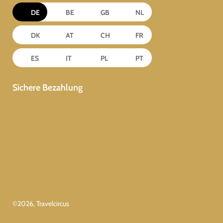
DE
BE
GB
NL
DK
AT
CH
FR
ES
IT
PL
PT
Sichere Bezahlung
©
2026
, Travelcircus