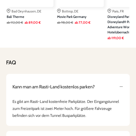
Bad Oeynhausen, DE
Bottrop, DE
Paris, FR
Bali Therme
Movie Park Germany
Disneyland Paris: Ein
Disneyland® Park &
ab
112,00 €
ab
89,00 €
ab
98,00 €
ab
77,00 €
Adventure World ink
Hotelübernachtung
ab
119,00 €
FAQ
Kann man am Rasti-Land kostenlos parken?
Es gibt am Rasti-Land kostenfreie Parkplätze. Der Eingangstunnel
zum Freizeitpark ist zwei Meter hoch. Für größere Fahrzeuge
befinden sich vor dem Tunnel Busparkplätze.