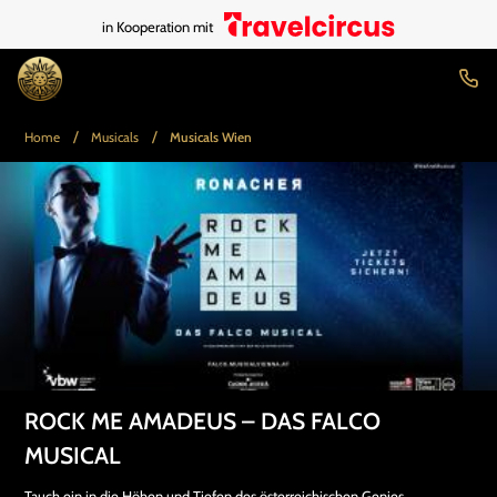
in Kooperation mit
/
/
Home
Musicals
Musicals Wien
ROCK ME AMADEUS – DAS FALCO
MUSICAL
Tauch ein in die Höhen und Tiefen des österreichischen Genies