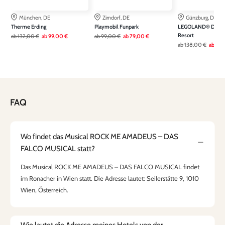
München, DE
Zirndorf, DE
Günzburg, DE
Therme Erding
Playmobil Funpark
LEGOLAND® Deuts
Resort
ab
132,00 €
ab
99,00 €
ab
99,00 €
ab
79,00 €
ab
138,00 €
ab
108
FAQ
Wo findet das Musical ROCK ME AMADEUS – DAS
FALCO MUSICAL statt?
Das Musical ROCK ME AMADEUS – DAS FALCO MUSICAL findet
im Ronacher in Wien statt. Die Adresse lautet: Seilerstätte 9, 1010
Wien, Österreich.
Wie lautet die Adresse meines Hotels von der