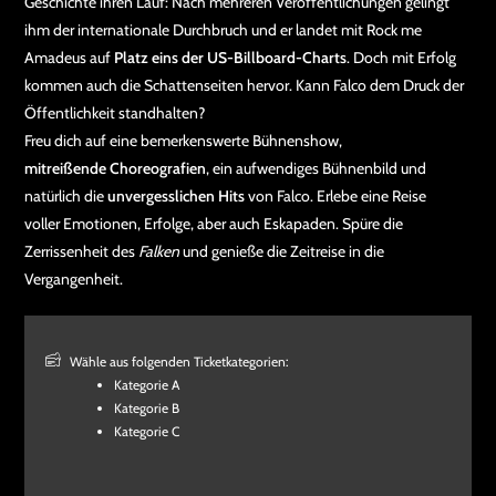
Geschichte ihren Lauf: Nach mehreren Veröffentlichungen gelingt
ihm der internationale Durchbruch und er landet mit Rock me
Amadeus auf
Platz eins der US-Billboard-Charts
. Doch mit Erfolg
kommen auch die Schattenseiten hervor. Kann Falco dem Druck der
Öffentlichkeit standhalten?
Freu dich auf eine bemerkenswerte Bühnenshow,
mitreißende Choreografien
, ein aufwendiges Bühnenbild und
natürlich die
unvergesslichen Hits
von Falco. Erlebe eine Reise
voller Emotionen, Erfolge, aber auch Eskapaden. Spüre die
Zerrissenheit des
Falken
und genieße die Zeitreise in die
Vergangenheit.
Wähle aus folgenden Ticketkategorien:
Kategorie A
Kategorie B
Kategorie C