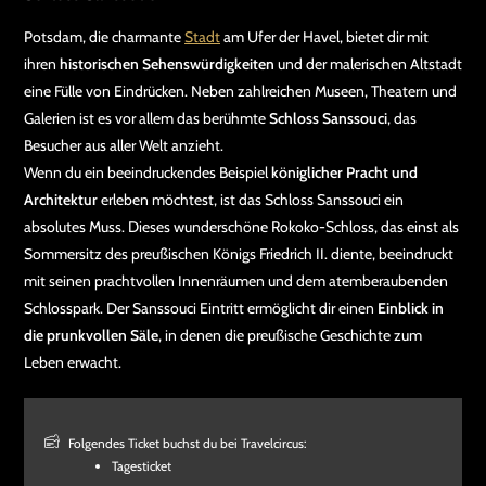
Potsdam, die charmante
Stadt
am Ufer der Havel, bietet dir mit
ihren
historischen Sehenswürdigkeiten
und der malerischen Altstadt
eine Fülle von Eindrücken. Neben zahlreichen Museen, Theatern und
Galerien ist es vor allem das berühmte
Schloss Sanssouci
, das
Besucher aus aller Welt anzieht.
Wenn du ein beeindruckendes Beispiel
königlicher Pracht und
Architektur
erleben möchtest, ist das Schloss Sanssouci ein
absolutes Muss. Dieses wunderschöne Rokoko-Schloss, das einst als
Sommersitz des preußischen Königs Friedrich II. diente, beeindruckt
mit seinen prachtvollen Innenräumen und dem atemberaubenden
Schlosspark. Der Sanssouci Eintritt ermöglicht dir einen
Einblick in
die prunkvollen Säle
, in denen die preußische Geschichte zum
Leben erwacht.
Folgendes Ticket buchst du bei Travelcircus:
Tagesticket