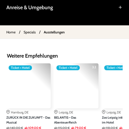
Anreise & Umgebung
/
/
Home
Specials
Ausstellungen
Weitere Empfehlungen
3.2
Ticket + Hotel
Ticket + Hotel
Ticket + Hotel
Hamburg, DE
Leipzig, DE
Leipzig, DE
ZURÜCK IN DIE ZUKUNFT - Das
BELANTIS – Das
Zoo Leipzig inkl. Ü
Musical
AbenteuerReich
im Hotel
ab
140,00 €
ab
109,00 €
ab
115,00 €
ab
79,00 €
ab
118,00 €
ab
75,