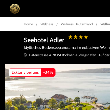
Home
/
Wellness
/
Wellness Deutschland
/
Welln
Seehotel Adler
Idyllisches Bodenseepanorama im exklusiven Welln
Hafenstrasse 4
,
78351
Bodman-Ludwigshafen
Auf der
Exklusiv bei uns
-
34
%