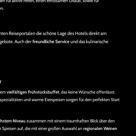
en für aktive Ferien, einen erholsamen Urlaub, sowie für
en.
nten Reiseportalen die schöne Lage des Hotels direkt am
gebote. Auch der
freundliche Service
und das kulinarische
r
inem
vielfältigen Frühstücksbuffet
, das keine Wünsche offenlässt.
espezialitäten und warme Eierspeisen sorgen für den perfekten Start
öchstem Niveau
zusammen mit einem traumhaften Blick über den
 Speisen auf, die mit einer großen Auswahl an
regionalen Weinen