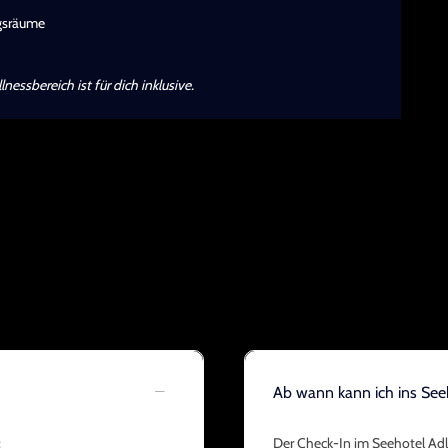
ngsräume
ssbereich ist für dich inklusive.
Ab wann kann ich ins See
:
Der Check-In im Seehotel Adl