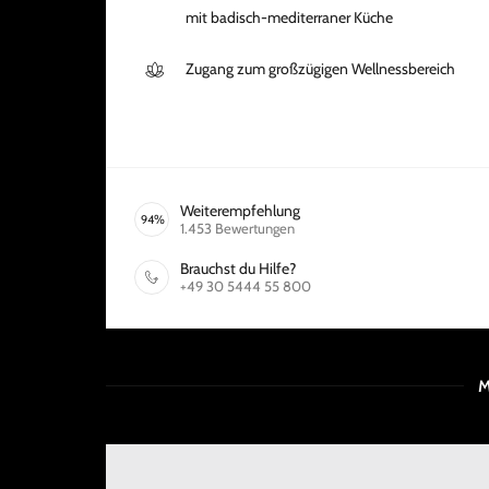
mit badisch-mediterraner Küche
Zugang zum großzügigen Wellnessbereich
Weiterempfehlung
94
%
1.453
Bewertungen
Brauchst du Hilfe?
+49 30 5444 55 800
M