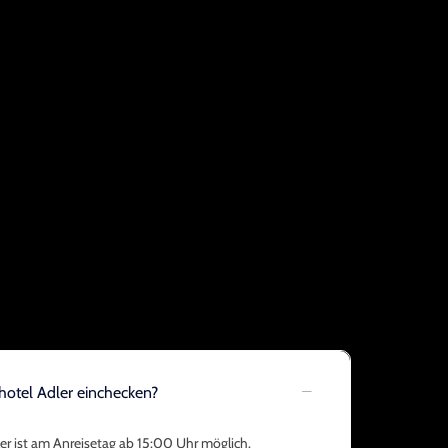
hotel Adler einchecken?
er ist am Anreisetag ab 15:00 Uhr möglich.