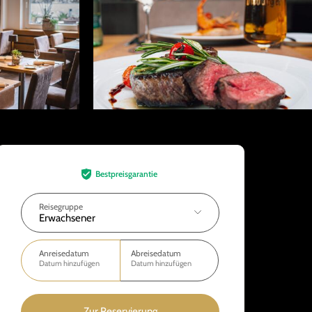
Bestpreisgarantie
Reisegruppe
Erwachsener
Anreisedatum
Abreisedatum
Datum hinzufügen
Datum hinzufügen
Zur Reservierung