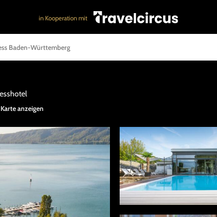
in Kooperation mit
ess Baden-Württemberg
esshotel
 Karte anzeigen